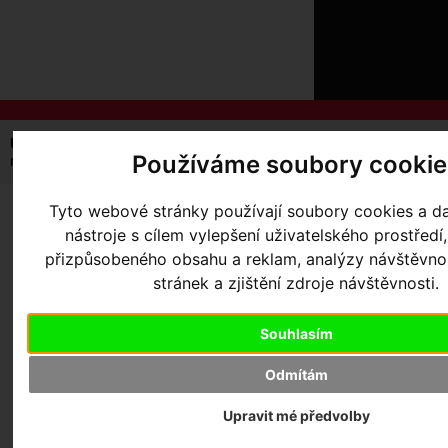
ÚVOD
NOVINKY
KONTAKT
O
NÁS
O
NÁKUPU
SLUŽBY
REGISTRACE
Úvodní strana
Výbava pro kolo
Nosiče
Používáme soubory cookie
PŘIHLÁŠ
nosič TOPEAK Tetrarack M2L na celodpružená kola
✖
PŘIHLAŠOVAC
Tyto webové stránky používají soubory cookies a da
NOSIČ TOPEAK
nástroje s cílem vylepšení uživatelského prostředí
HESLO
TETRARACK M2L NA
přizpůsobeného obsahu a reklam, analýzy návštěvn
ZTRATILI JST
stránek a zjištění zdroje návštěvnosti.
CELODPRUŽENÁ KOLA
Souhlasím
Odmítám
Výrobce:
Topeak
Upravit mé předvolby
Skladem:
Ano, v Olomouci
Dodací lhůta:
IHNED