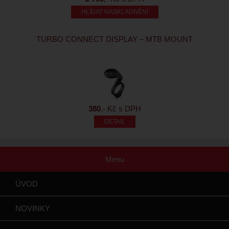
HLÍDAT NASKLADNĚNÍ
TURBO CONNECT DISPLAY – MTB MOUNT
380
,- Kč s DPH
Menu
ÚVOD
NOVINKY