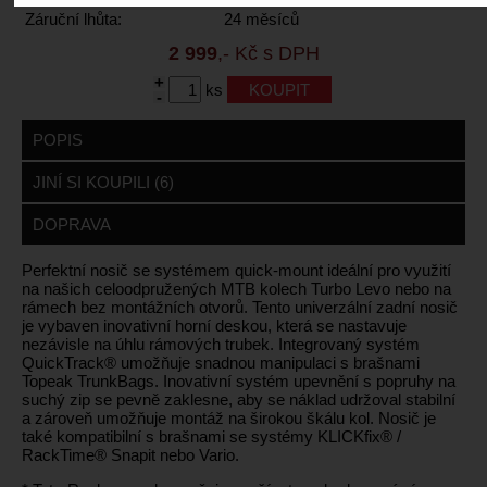
Záruční lhůta:
24 měsíců
2 999
,- Kč s DPH
+
ks
-
POPIS
JINÍ SI KOUPILI (6)
DOPRAVA
Perfektní nosič se systémem quick-mount ideální pro využití
na našich celoodpružených MTB kolech Turbo Levo nebo na
rámech bez montážních otvorů. Tento univerzální zadní nosič
je vybaven inovativní horní deskou, která se nastavuje
nezávisle na úhlu rámových trubek. Integrovaný systém
QuickTrack® umožňuje snadnou manipulaci s brašnami
Topeak TrunkBags. Inovativní systém upevnění s popruhy na
suchý zip se pevně zaklesne, aby se náklad udržoval stabilní
a zároveň umožňuje montáž na širokou škálu kol. Nosič je
také kompatibilní s brašnami se systémy KLICKfix® /
RackTime® Snapit nebo Vario.