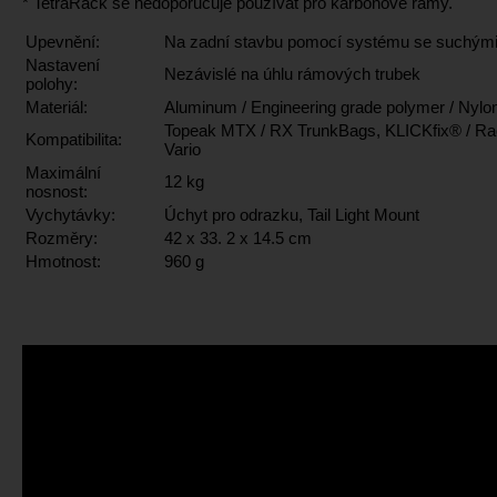
* TetraRack se nedoporučuje používat pro karbonové rámy.
Upevnění:
Na zadní stavbu pomocí systému se suchými
Nastavení
Nezávislé na úhlu rámových trubek
polohy:
Materiál:
Aluminum / Engineering grade polymer / Nylo
Topeak MTX / RX TrunkBags, KLICKfix® / Ra
Kompatibilita:
Vario
Maximální
12 kg
nosnost:
Vychytávky:
Úchyt pro odrazku, Tail Light Mount
Rozměry:
42 x 33. 2 x 14.5 cm
Hmotnost:
960 g