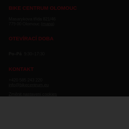
BIKE CENTRUM OLOMOUC
Masarykova třída 821/46
779 00 Olomouc (
mapa
)
OTEVÍRACÍ DOBA
Po–Pá
9:30–17:30
KONTAKT
+420 585 243 220
info@bikecentrum.eu
Změnit nastavení cookies