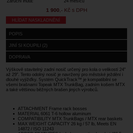
Záruční lhůta:
24 měsíců
1 900
,- Kč s DPH
HLÍDAT NASKLADNĚNÍ
POPIS
JINÍ SI KOUPILI (2)
DOPRAVA
Výškově stavitelný zadní nosič určený pro kola o velikostí 24”
až 29”. Tento odolný nosič je navržený pro městské ježdění i
dlouhé vyjížďky. Systém QuickTrack™ je kompatibilní se
všemi brašnami Topeak MTX TrunkBag, zadním košem MTX
a také většinou běžných brašen jiných výrobců.
ATTACHMENT Frame rack bosses
MATERIAL 6061 T-6 hollow aluminum
COMPATIBILITY MTX TrunkBags / MTX rear baskets
MAX WEIGHT CAPACITY 26 kg / 57 lb, Meets EN
14872 / ISO 11243