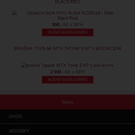
BLACK/RED
800
,- Kč s DPH
HLÍDAT NASKLADNĚNÍ
BRAŠNA TOPEAK MTX TRUNK EXP S BOČNICEMI
2 599
,- Kč s DPH
HLÍDAT NASKLADNĚNÍ
Menu
ÚVOD
NOVINKY