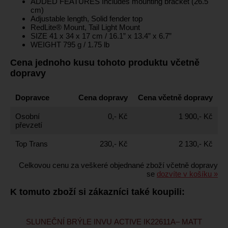
ADDED FEATURES Includes mounting bracket (26.5
cm)
Adjustable length, Solid fender top
RedLite® Mount, Tail Light Mount
SIZE 41 x 34 x 17 cm / 16.1” x 13.4” x 6.7”
WEIGHT 795 g / 1.75 lb
Cena jednoho kusu tohoto produktu včetně
dopravy
Dopravce
Cena dopravy
Cena včetně dopravy
Osobní
0,- Kč
1 900,- Kč
převzetí
Top Trans
230,- Kč
2 130,- Kč
Celkovou cenu za veškeré objednané zboží včetně dopravy
se
dozvíte v košíku »
K tomuto zboží si zákazníci také koupili:
SLUNEČNÍ BRÝLE INVU ACTIVE IK22611A– MATT