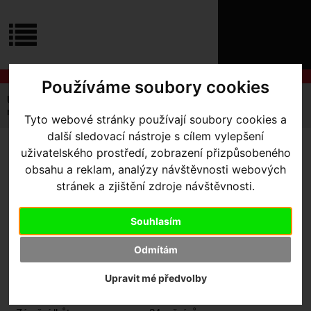
ÚVOD
NOVINKY
KONTAKT
O
NÁS
O
NÁKUPU
SLUŽBY
Používáme soubory cookies
REGISTRACE
Úvodní strana
Výbava pro kolo
Nosiče
PŘIHLÁŠ
nosič TOPEAK UNI SUPERTOURIST, stavitelná výška
Tyto webové stránky používají soubory cookies a
✖
další sledovací nástroje s cílem vylepšení
PŘIHLAŠOVAC
uživatelského prostředí, zobrazení přizpůsobeného
NOSIČ TOPEAK UNI
HESLO
obsahu a reklam, analýzy návštěvnosti webových
SUPERTOURIST,
stránek a zjištění zdroje návštěvnosti.
ZTRATILI JST
STAVITELNÁ VÝŠKA
Souhlasím
Odmítám
Výrobce:
Topeak
Kód výrobce:
TA2148B
Upravit mé předvolby
Skladem:
Ne
Dodací lhůta:
kontaktujte nás