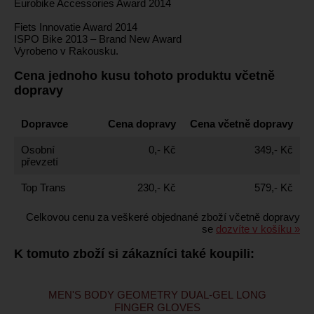
Eurobike Accessories Award 2014
Fiets Innovatie Award 2014
ISPO Bike 2013 – Brand New Award
Vyrobeno v Rakousku.
Cena jednoho kusu tohoto produktu včetně
dopravy
Dopravce
Cena dopravy
Cena včetně dopravy
Osobní
0,- Kč
349,- Kč
převzetí
Top Trans
230,- Kč
579,- Kč
Celkovou cenu za veškeré objednané zboží včetně dopravy
se
dozvíte v košíku »
K tomuto zboží si zákazníci také koupili:
MEN'S BODY GEOMETRY DUAL-GEL LONG
FINGER GLOVES