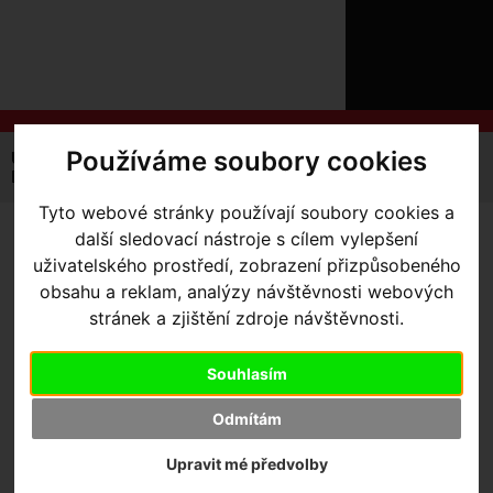
ÚVOD
NOVINKY
KONTAKT
O
NÁS
O
NÁKUPU
SLUŽBY
REGISTRACE
Používáme soubory cookies
Úvodní strana
Výbava pro kolo
Ostatní
PŘIHLÁŠ
Držák mobilního telefonu Bike Citizens Finn černý
✖
Tyto webové stránky používají soubory cookies a
PŘIHLAŠOVAC
další sledovací nástroje s cílem vylepšení
DRŽÁK MOBILNÍHO
HESLO
uživatelského prostředí, zobrazení přizpůsobeného
TELEFONU BIKE CITIZENS
obsahu a reklam, analýzy návštěvnosti webových
ZTRATILI JST
stránek a zjištění zdroje návštěvnosti.
FINN ČERNÝ
Souhlasím
Odmítám
Výrobce:
Bike Citizens
Upravit mé předvolby
Skladem:
Ne
Dodací lhůta:
kontaktujte nás