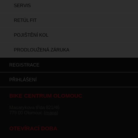
SERVIS
RETÜL FIT
POJIŠTĚNÍ KOL
PRODLOUŽENÁ ZÁRUKA
REGISTRACE
PŘIHLÁŠENÍ
BIKE CENTRUM OLOMOUC
Masarykova třída 821/46
779 00 Olomouc (
mapa
)
OTEVÍRACÍ DOBA