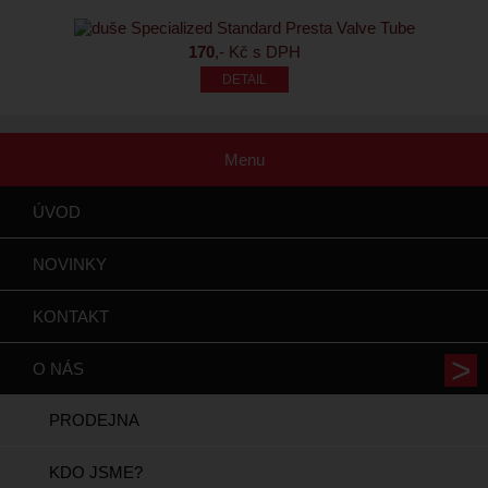
170
,- Kč s DPH
Menu
ÚVOD
NOVINKY
KONTAKT
O NÁS
PRODEJNA
KDO JSME?