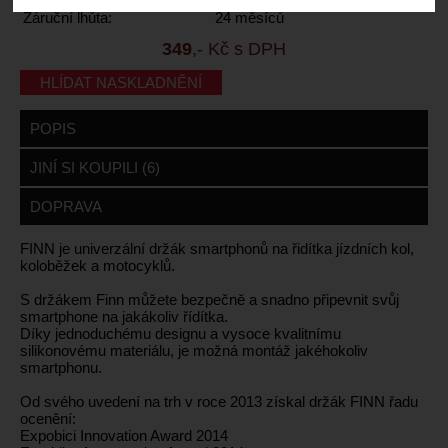
Záruční lhůta:
24 měsíců
349
,- Kč s DPH
HLÍDAT NASKLADNĚNÍ
POPIS
JINÍ SI KOUPILI (6)
DOPRAVA
FINN je univerzální držák smartphonů na řidítka jízdních kol,
koloběžek a motocyklů.
S držákem Finn můžete bezpečně a snadno připevnit svůj
smartphone na jakákoliv řídítka.
Díky jednoduchému designu a vysoce kvalitnímu
silikonovému materiálu, je možná montáž jakéhokoliv
smartphonu.
Od svého uvedení na trh v roce 2013 získal držák FINN řadu
ocenění:
Expobici Innovation Award 2014