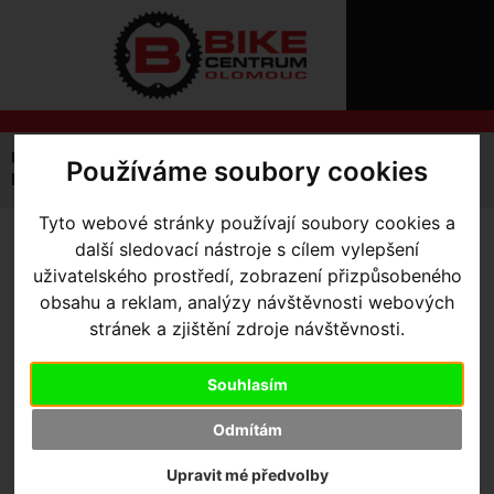
ÚVOD
NOVINKY
KONTAKT
O
NÁS
O
NÁKUPU
SLUŽBY
REGISTRACE
Úvodní strana
Výbava pro kolo
Světla a blikačky
Používáme soubory cookies
PŘIHLÁ
Přední světla
světlo Flux™ 300 Headlight
✖
PŘIHLAŠOVAC
Tyto webové stránky používají soubory cookies a
další sledovací nástroje s cílem vylepšení
SVĚTLO FLUX™ 300
HESL
uživatelského prostředí, zobrazení přizpůsobeného
HEADLIGHT
obsahu a reklam, analýzy návštěvnosti webových
ZTRATILI JS
stránek a zjištění zdroje návštěvnosti.
Výrobce:
Specialized
Souhlasím
Kód výrobce:
49120-1400
Skladem:
Ano, v Olomouci
Odmítám
Dodací lhůta:
IHNED
Záruční lhůta:
24 měsíců
Upravit mé předvolby