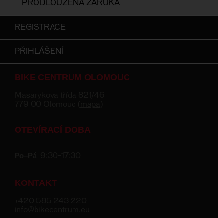
PRODLOUŽENÁ ZÁRUKA
REGISTRACE
PŘIHLÁŠENÍ
BIKE CENTRUM OLOMOUC
Masarykova třída 821/46
779 00 Olomouc (
mapa
)
OTEVÍRACÍ DOBA
Po–Pá
9:30–17:30
KONTAKT
+420 585 243 220
info@bikecentrum.eu