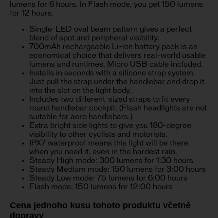
lumens for 6 hours. In Flash mode, you get 150 lumens
for 12 hours.
Single-LED oval beam pattern gives a perfect
blend of spot and peripheral visibility.
700mAh rechargeable Li-ion battery pack is an
economical choice that delivers real-world usable
lumens and runtimes. Micro USB cable included.
Installs in seconds with a silicone strap system.
Just pull the strap under the handlebar and drop it
into the slot on the light body.
Includes two different-sized straps to fit every
round handlebar cockpit. (Flash headlights are not
suitable for aero handlebars.)
Extra bright side lights to give you 180-degree
visibility to other cyclists and motorists.
IPX7 waterproof means this light will be there
when you need it, even in the hardest rain.
Steady High mode: 300 lumens for 1:30 hours
Steady Medium mode: 150 lumens for 3:00 hours
Steady Low mode: 75 lumens for 6:00 hours
Flash mode: 150 lumens for 12:00 hours
Cena jednoho kusu tohoto produktu včetně
dopravy