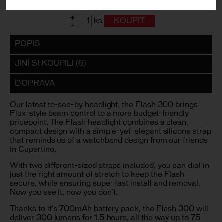
1 500
,- Kč s DPH
+
ks
-
POPIS
JINÍ SI KOUPILI (6)
DOPRAVA
Our latest to-see-by headlight, the Flash 300 brings
Flux-style beam control to a more budget-friendly
pricepoint. The Flash headlight combines a clean,
compact design with a simple-yet-elegant silicone strap
that reminds us of a watchband design from our friends
in Cupertino.
With two different-sized straps included, you can dial in
just the right amount of stretch to keep the Flash
secure, while ensuring super fast install and removal.
Now you see it, now you don't.
Thanks to it's 700mAh battery pack, the Flash 300 will
deliver 300 lumens for 1.5 hours, all the way up to 75