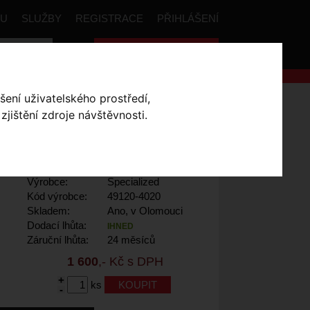
PU
SLUŽBY
REGISTRACE
PŘIHLÁŠENÍ
Celková cena:
0
,- Kč
šení uživatelského prostředí,
blikačka Stix Switch Headlight/Taillight
jištění zdroje návštěvnosti.
HT/TAILLIGHT
Výrobce:
Specialized
Kód výrobce:
49120-4020
Skladem:
Ano, v Olomouci
Dodací lhůta:
IHNED
Záruční lhůta:
24 měsíců
1 600
,- Kč s DPH
+
ks
-