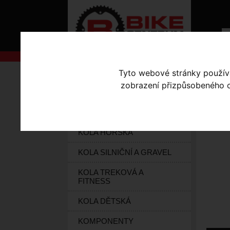
Tyto webové stránky používaj
AKCE
Úvodní s
zobrazení přizpůsobeného ob
KOLA S-WORKS
BL
ELEKTROKOLA
KOLA HORSKÁ
KOLA SILNIČNÍ A GRAVEL
KOLA TREKOVÁ A
FITNESS
KOLA DĚTSKÁ
KOMPONENTY