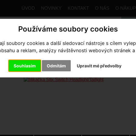
ÚVOD
NOVINKY
KONTAKT
O NÁS
O NÁKU
Používáme soubory cookies
í soubory cookies a další sledovací nástroje s cílem vylep
trana
Výbava pro kolo
Světla a blikačky
Sady světel
sahu a reklam, analýzy návštěvnosti webových stránek a z
IKAČKA STIX SWITCH HEADLIG
Souhlasím
Odmítám
Upravit mé předvolby