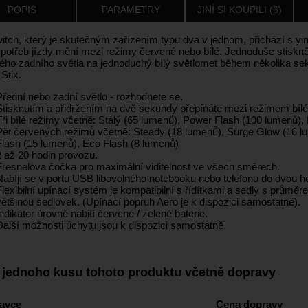
POPIS
PARAMETRY
JINÍ SI KOUPILI (6)
witch, který je skutečným zařízením typu dva v jednom, přichází s y
 potřeb jízdy mění mezi režimy červené nebo bílé. Jednoduše stiskněte
ého zadního světla na jednoduchý bílý světlomet během několika sekun
Stix.
Přední nebo zadní světlo - rozhodnete se.
Stisknutím a přidržením na dvě sekundy přepínáte mezi režimem bílé
Tři bílé režimy včetně: Stálý (65 lumenů), Power Flash (100 lumenů),
Pět červených režimů včetně: Steady (18 lumenů), Surge Glow (16 l
Flash (15 lumenů), Eco Flash (8 lumenů)
2 až 20 hodin provozu.
Fresnelova čočka pro maximální viditelnost ve všech směrech.
Nabíjí se v portu USB libovolného notebooku nebo telefonu do dvou ho
Flexibilní upínací systém je kompatibilní s řídítkami a sedly s prům
většinou sedlovek. (Upínací popruh Aero je k dispozici samostatně).
Indikátor úrovně nabití červené / zelené baterie.
Další možnosti úchytu jsou k dispozici samostatně.
 jednoho kusu tohoto produktu včetně dopravy
avce
Cena dopravy