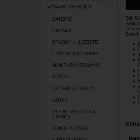
VÝBAVA PRO KOLO
Stix S
BATERIE
vašich
červen
DRŽÁKY
Switch 
BRAŠNY / ÚLOŽIŠTĚ
CYKLOCOMPUTERY
MONTÁŽNÍ STOJANY
KOŠÍKY
DĚTSKÉ SEDAČKY
LAHVE
OLEJE, VAZELÍNY A
ČISTIČE
Cena
LEPENÍ A TMELY
Dopr
NÁŘADÍ / SWAT