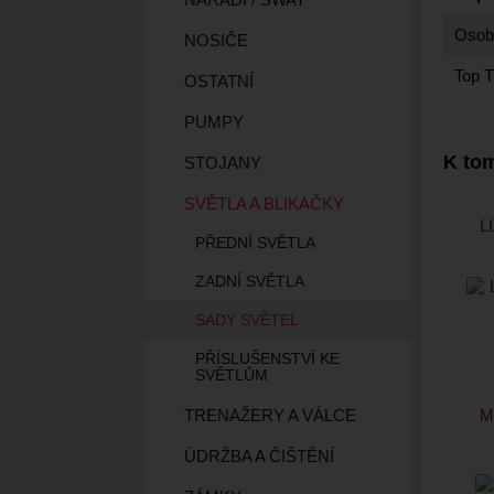
Osobn
NOSIČE
Top T
OSTATNÍ
PUMPY
K tom
STOJANY
SVĚTLA A BLIKAČKY
L
PŘEDNÍ SVĚTLA
ZADNÍ SVĚTLA
SADY SVĚTEL
PŘÍSLUŠENSTVÍ KE
SVĚTLŮM
TRENAŽERY A VÁLCE
M
ÚDRŽBA A ČIŠTĚNÍ