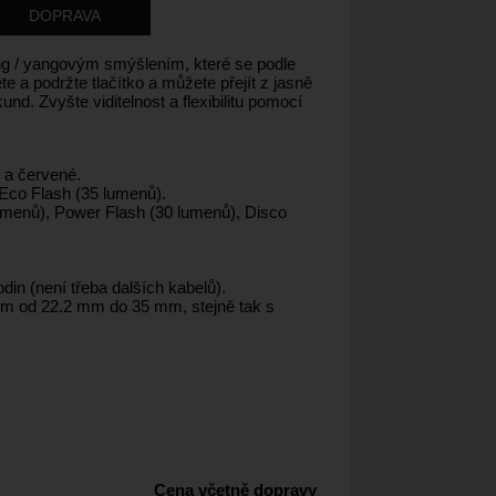
DOPRAVA
ing / yangovým smýšlením, které se podle
 a podržte tlačítko a můžete přejít z jasně
d. Zvyšte viditelnost a flexibilitu pomocí
 a červené.
 Eco Flash (35 lumenů).
umenů), Power Flash (30 lumenů), Disco
din (není třeba dalších kabelů).
ěrem od 22.2 mm do 35 mm, stejně tak s
Cena včetně dopravy