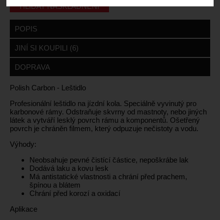
HLÍDAT NASKLADNĚNÍ
POPIS
JINÍ SI KOUPILI (6)
DOPRAVA
Polish Carbon - Leštidlo
Profesionální leštidlo na jízdní kola. Speciálně vyvinutý pro
karbonové rámy. Odstraňuje skvrny od mastnoty, nebo jiných
látek a vytváří lesklý povrch rámu a komponentů. Ošetřený
povrch je chráněn filmem, který odpuzuje nečistoty a vodu.
Výhody:
Neobsahuje pevné čistící částice, nepoškrábe lak
Dodává laku a kovu lesk
Má antistatické vlastnosti a chrání před prachem,
špínou a blátem
Chrání před korozí a oxidací
Aplikace