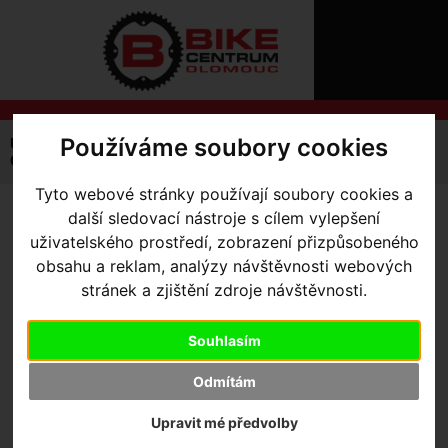
ÚVOD
NOVINKY
KONTAKT
O
NÁS
O
NÁKUPU
SLUŽBY
REGISTRACE
Používáme soubory cookies
Úvodní strana
Výbava pro kolo
Údržba a čištění
PŘIHLÁŠ
Čističe
sprej Morgan Blue Carbon Polish Matt
✖
Tyto webové stránky používají soubory cookies a
PŘIHLAŠOVAC
další sledovací nástroje s cílem vylepšení
SPREJ MORGAN BLUE
HESLO
uživatelského prostředí, zobrazení přizpůsobeného
CARBON POLISH MATT
obsahu a reklam, analýzy návštěvnosti webových
ZTRATILI JST
stránek a zjištění zdroje návštěvnosti.
Výrobce:
Morgan Blue
Souhlasím
Skladem:
Ne
Dodací lhůta:
kontaktujte nás
Odmítám
Záruční lhůta:
24 měsíců
Upravit mé předvolby
290
,- Kč s DPH