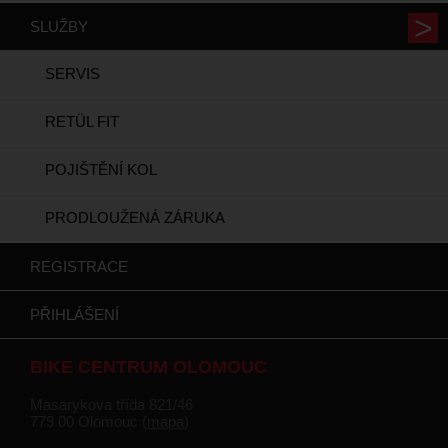
SLUŽBY
SERVIS
RETÜL FIT
POJIŠTĚNÍ KOL
PRODLOUŽENÁ ZÁRUKA
REGISTRACE
PŘIHLÁŠENÍ
BIKE CENTRUM OLOMOUC
Masarykova třída 821/46
779 00 Olomouc (
mapa
)