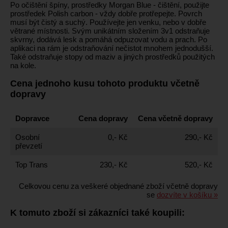
Po očištění špíny, prostředky Morgan Blue - čištění, použijte
prostředek Polish carbon - vždy dobře protřepejte. Povrch
musí být čistý a suchý. Používejte jen venku, nebo v dobře
větrané místnosti. Svým unikátním složením 3v1 odstraňuje
skvrny, dodává lesk a pomáhá odpuzovat vodu a prach. Po
aplikaci na rám je odstraňování nečistot mnohem jednodušší.
Také odstraňuje stopy od maziv a jiných prostředků použitých
na kole.
Cena jednoho kusu tohoto produktu včetně
dopravy
Dopravce
Cena dopravy
Cena včetně dopravy
Osobní
0,- Kč
290,- Kč
převzetí
Top Trans
230,- Kč
520,- Kč
Celkovou cenu za veškeré objednané zboží včetně dopravy
se
dozvíte v košíku »
K tomuto zboží si zákazníci také koupili: