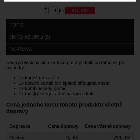
+
ks
-
POPIS
JINÍ SI KOUPILI (6)
DOPRAVA
Sada profesionálních kartáčů pro mytí kola od rámu až po
pastorky.
1x kartáč na kazetu
1x detailní kartáč pro špatně přístupná místa
1x kombinovaný kartáč
1x měkký velký kartáč na rám a kola
Cena jednoho kusu tohoto produktu včetně
dopravy
Dopravce
Cena dopravy
Cena včetně dopravy
Osobní
0,- Kč
799,- Kč