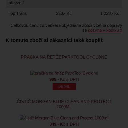
převzetí
Top Trans
230,- Kč
1 029,- Kč
Celkovou cenu za veškeré objednané zboží včetně dopravy
se
dozvíte v košíku »
K tomuto zboží si zákazníci také koupili:
PRAČKA NA ŘETĚZ PARKTOOL CYCLONE
999
,- Kč s DPH
ČISTIČ MORGAN BLUE CLEAN AND PROTECT
1000ML
349
,- Kč s DPH