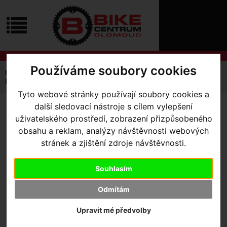
ÚVOD
NOVINKY
KONTAKT
O
NÁS
O
NÁKUPU
SLUŽBY
Používáme soubory cookies
REGISTRACE
Úvodní strana
Výbava pro kolo
Údržba a čištění
PŘIHLÁŠ
Kartáče, pračky
sada kartáčů ParkTool BCB-4.2
✖
Tyto webové stránky používají soubory cookies a
PŘIHLAŠOVAC
další sledovací nástroje s cílem vylepšení
SADA KARTÁČŮ PARKTOOL
uživatelského prostředí, zobrazení přizpůsobeného
HESLO
obsahu a reklam, analýzy návštěvnosti webových
BCB-4.2
ZTRATILI JST
stránek a zjištění zdroje návštěvnosti.
Výrobce:
Park Tool
Souhlasím
Kód výrobce:
PT-BCB-4-2
Odmítám
Skladem:
Ano, v Olomouci
Dodací lhůta:
IHNED
Upravit mé předvolby
Záruční lhůta:
24 měsíců
799
,- Kč s DPH