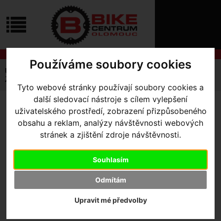
ÚVOD
NOVINKY
KONTAKT
O
NÁS
O
NÁKUPU
SLUŽBY
Používáme soubory cookies
REGISTRACE
Úvodní strana
Výbava pro kolo
Zámky
PŘIHLÁŠ
Zámek ABUS 6210/75 IvyTex BK
Tyto webové stránky používají soubory cookies a
✖
PŘIHLAŠOVAC
další sledovací nástroje s cílem vylepšení
ZÁMEK ABUS 6210/75
uživatelského prostředí, zobrazení přizpůsobeného
HESLO
obsahu a reklam, analýzy návštěvnosti webových
IVYTEX BK
stránek a zjištění zdroje návštěvnosti.
ZTRATILI JST
Souhlasím
Výrobce:
Abus
Skladem:
Ne
Odmítám
Dodací lhůta:
kontaktujte nás
Záruční lhůta:
24 měsíců
Upravit mé předvolby
999
,- Kč s DPH