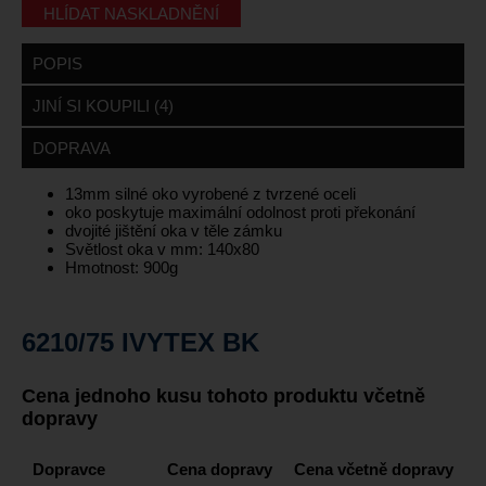
HLÍDAT NASKLADNĚNÍ
POPIS
JINÍ SI KOUPILI (4)
DOPRAVA
13mm silné oko vyrobené z tvrzené oceli
oko poskytuje maximální odolnost proti překonání
dvojité jištění oka v těle zámku
Světlost oka v mm: 140x80
Hmotnost: 900g
6210/75 IVYTEX BK
Cena jednoho kusu tohoto produktu včetně
dopravy
Dopravce
Cena dopravy
Cena včetně dopravy