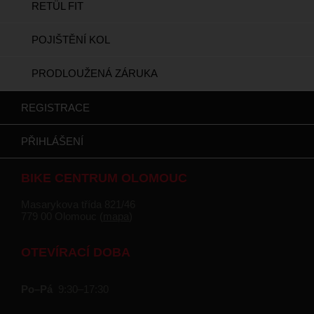
RETÜL FIT
POJIŠTĚNÍ KOL
PRODLOUŽENÁ ZÁRUKA
REGISTRACE
PŘIHLÁŠENÍ
BIKE CENTRUM OLOMOUC
Masarykova třída 821/46
779 00 Olomouc (
mapa
)
OTEVÍRACÍ DOBA
Po–Pá
9:30–17:30