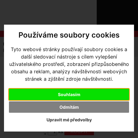
ÚVOD
NOVINKY
KONTAKT
O
NÁS
O
Používáme soubory cookies
NÁKUPU
SLUŽBY
REGISTRACE
Úvodní strana
Výbava pro kolo
Zvonky
Tyto webové stránky používají soubory cookies a
PŘIHLÁŠ
píšťalka Bookman
✖
další sledovací nástroje s cílem vylepšení
PŘIHLAŠOVAC
uživatelského prostředí, zobrazení přizpůsobeného
PÍŠŤALKA BOOKMAN
- černá
obsahu a reklam, analýzy návštěvnosti webových
HESLO
stránek a zjištění zdroje návštěvnosti.
ZTRATILI JST
Výrobce:
Bookman
Souhlasím
Skladem:
Ano, v Olomouci
Dodací lhůta:
IHNED
Odmítám
Záruční lhůta:
24 měsíců
Upravit mé předvolby
399
,- Kč s DPH
+
ks
-