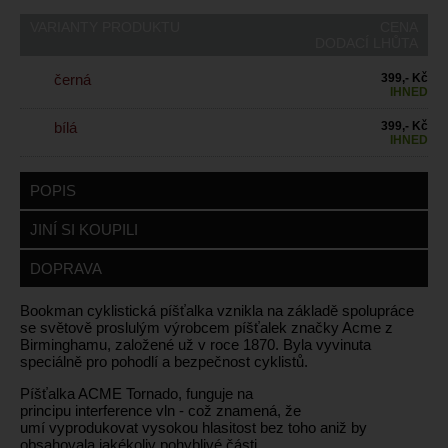
VARIANTY PRODUKTU
CENA
DODACÍ LHŮTA
černá
399,- Kč
IHNED
bílá
399,- Kč
IHNED
POPIS
JINÍ SI KOUPILI
DOPRAVA
Bookman cyklistická píšťalka vznikla na základě spolupráce
se světově proslulým výrobcem píšťalek značky Acme z
Birminghamu, založené už v roce 1870. Byla vyvinuta
speciálně pro pohodlí a bezpečnost cyklistů.
Píšťalka ACME Tornado, funguje na
principu interference vln - což znamená, že
umí vyprodukovat vysokou hlasitost bez toho aniž by
obsahovala jakékoliv pohyblivé části.