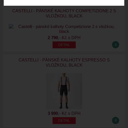
CASTELLI - PÁNSKÉ KALHOTY COMPETIZIONE 2 S
VLOŽKOU, BLACK
2 790
,- Kč s DPH
4
CASTELLI - PÁNSKÉ KALHOTY ESPRESSO S
VLOŽKOU, BLACK
3 990
,- Kč s DPH
4