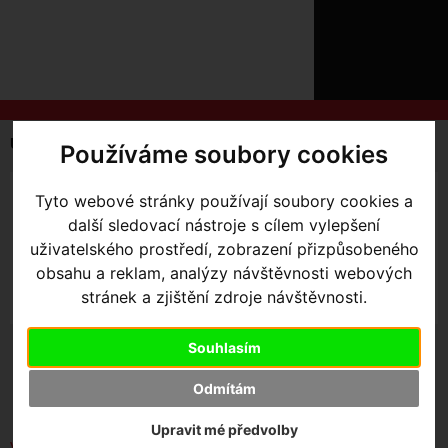
ÚVOD
NOVINKY
KONTAKT
O
NÁS
O
NÁKUPU
SLUŽBY
REGISTRACE
Úvodní strana
Výbava pro jezdce
Kalhoty
Používáme soubory cookies
PŘIHLÁŠ
✖
PŘIHLAŠOVAC
PÁNSKÉ
DÁMSKÉ
Tyto webové stránky používají soubory cookies a
další sledovací nástroje s cílem vylepšení
HESLO
uživatelského prostředí, zobrazení přizpůsobeného
obsahu a reklam, analýzy návštěvnosti webových
ZTRATILI JST
stránek a zjištění zdroje návštěvnosti.
Souhlasím
SKLADEM V OLOMOUCI
Seřadit podle:
Odmítám
Ceny
Názvu
Data
Upravit mé předvolby
Vybrat dle výrobce