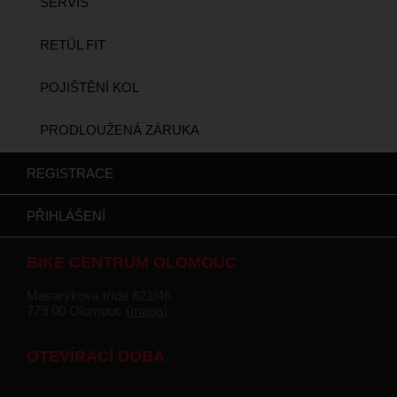
SERVIS
RETÜL FIT
POJIŠTĚNÍ KOL
PRODLOUŽENÁ ZÁRUKA
REGISTRACE
PŘIHLÁŠENÍ
BIKE CENTRUM OLOMOUC
Masarykova třída 821/46
779 00 Olomouc (
mapa
)
OTEVÍRACÍ DOBA