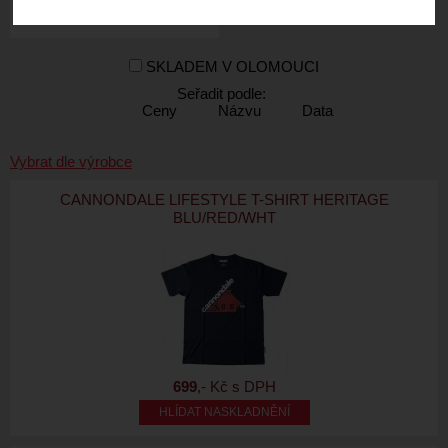
SKLADEM V OLOMOUCI
Seřadit podle:
Ceny
Názvu
Data
Vybrat dle výrobce
CANNONDALE LIFESTYLE T-SHIRT HERITAGE
BLU/RED/WHT
699
,- Kč s DPH
HLÍDAT NASKLADNĚNÍ