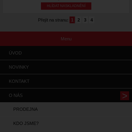
HLÍDAT NASKLADNĚNÍ
Přejít na stranu:
1
2
3
4
Menu
ÚVOD
NOVINKY
KONTAKT
O NÁS
PRODEJNA
KDO JSME?