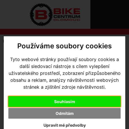
ÚVOD
NOVINKY
KONTAKT
O
NÁS
O
NÁKUPU
SLUŽBY
REGISTRACE
Úvodní strana
Výbava pro jezdce
Oblečení volnočasové
Používáme soubory cookies
PŘIHLÁŠ
✖
PŘIHLAŠOVAC
TRIKA
MIKINY
Tyto webové stránky používají soubory cookies a
další sledovací nástroje s cílem vylepšení
HESLO
uživatelského prostředí, zobrazení přizpůsobeného
ZTRATILI JST
obsahu a reklam, analýzy návštěvnosti webových
stránek a zjištění zdroje návštěvnosti.
Souhlasím
RED BULL BORA HANSGROHE
Odmítám
Upravit mé předvolby