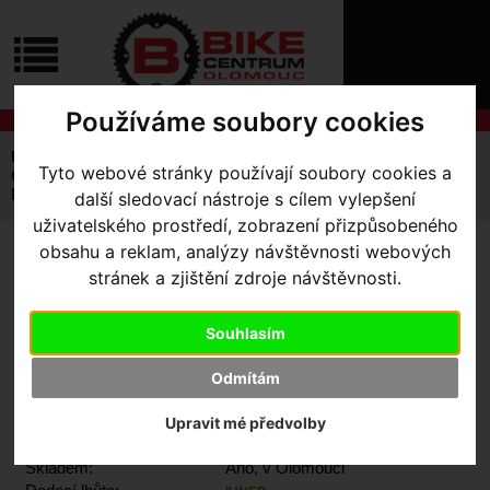
ÚVOD
NOVINKY
KONTAKT
O
NÁS
O
Používáme soubory cookies
NÁKUPU
SLUŽBY
REGISTRACE
Úvodní strana
Výbava pro jezdce
Tyto webové stránky používají soubory cookies a
PŘIHLÁŠ
Oblečení volnočasové
Red Bull Bora Hansgrohe
✖
Red Bull Bora Essential Beanie Čepice
další sledovací nástroje s cílem vylepšení
PŘIHLAŠOVAC
uživatelského prostředí, zobrazení přizpůsobeného
obsahu a reklam, analýzy návštěvnosti webových
HESLO
RED BULL BORA
stránek a zjištění zdroje návštěvnosti.
ESSENTIAL BEANIE ČEPICE
ZTRATILI JST
Souhlasím
Odmítám
Výrobce:
Red Bull
Upravit mé předvolby
Kód výrobce:
M-RBB25014
Skladem:
Ano, v Olomouci