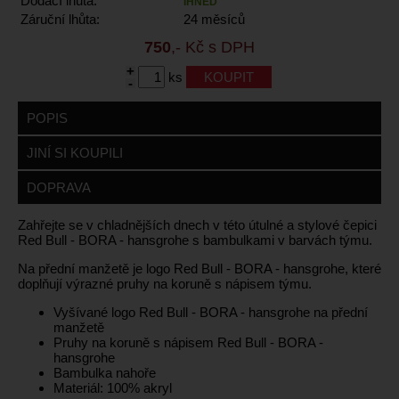
Dodací lhůta:
IHNED
Záruční lhůta:
24 měsíců
750
,- Kč s DPH
+
ks
-
POPIS
JINÍ SI KOUPILI
DOPRAVA
Zahřejte se v chladnějších dnech v této útulné a stylové čepici
Red Bull - BORA - hansgrohe s bambulkami v barvách týmu.
Na přední manžetě je logo Red Bull - BORA - hansgrohe, které
doplňují výrazné pruhy na koruně s nápisem týmu.
Vyšívané logo Red Bull - BORA - hansgrohe na přední
manžetě
Pruhy na koruně s nápisem Red Bull - BORA -
hansgrohe
Bambulka nahoře
Materiál: 100% akryl