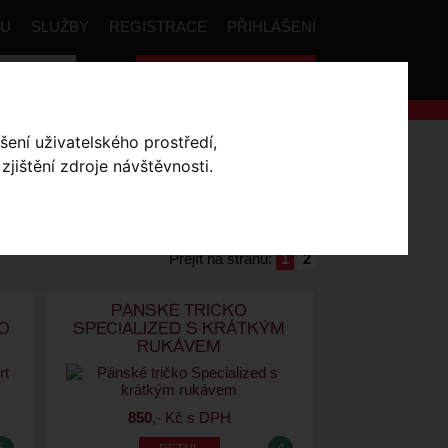
PU
SLUŽBY
REGISTRACE
PŘIHLÁŠENÍ
Celková cena:
0
,- Kč
šení uživatelského prostředí,
jištění zdroje návštěvnosti.
SKLADEM V OLOMOUCI
Přejít na stranu:
1
2
PÁNSKÉ TRIČKO
KO
SPECIALIZED S KRÁTKÝM
RUKÁVEM
850
,- Kč s DPH