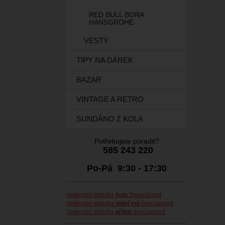
RED BULL BORA
HANSGROHE
VESTY
TIPY NA DÁREK
BAZAR
VINTAGE A RETRO
SUNDÁNO Z KOLA
Potřebujete poradit?
585 243 220
Po-Pá 9:30 - 17:30
Velikostní tabulka
kola
Specialized
Velikostní tabulka
oblečení
Specialized
Velikostní tabulka
přileb
Specialized