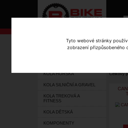
Tyto webové stránky používaj
AKCE
Úvodní s
zobrazení přizpůsobeného ob
Seřadit po
KOLA S-WORKS
ELEKTROKOLA
Vybrat dl
KOLA HORSKÁ
Celkový p
KOLA SILNIČNÍ A GRAVEL
CAN
KOLA TREKOVÁ A
FITNESS
KOLA DĚTSKÁ
KOMPONENTY