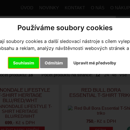
ÚVOD
NOVINKY
KONTAKT
O NÁS
O NÁKU
Používáme soubory cookies
í soubory cookies a další sledovací nástroje s cílem vylep
trana
Výbava pro jezdce
Oblečení volnočasové
Trika
sahu a reklam, analýzy návštěvnosti webových stránek a z
dle:
Ceny
Názvu
Data
Souhlasím
Odmítám
Upravit mé předvolby
e výrobce
očet produktů:
18
Počet produktů na stránce:
12
24
48
Vše
NONDALE LIFESTYLE
RED BULL BORA
T-SHIRT HERITAGE
ESSENTIAL T-SHIRT TRI
BLU/RED/WHT
750
,- Kč s DPH
699
,- Kč s DPH