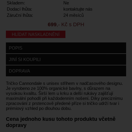
Skladem:
Ne
Dodací lhůta:
kontaktujte nás
Záruční lhůta:
24 měsíců
699
,- Kč s DPH
HLÍDAT NASKLADNĚNÍ
POPIS
JINÍ SI KOUPILI
DOPRAVA
Tričko Cannondale s unisex střihem v nadčasového designu.
Je vyrobeno ze 100% organické bavlny, s důrazem na
vysokou kvalitu. Širší lem u krku a delší rukávy zajišťují
maximální pohodlí při každodenním nošení. Díky preciznímu
zpracování z prstencově předené příze si tričko udrží tvar i
prémiový vzhled po dlouhou dobu.
Cena jednoho kusu tohoto produktu včetně
dopravy