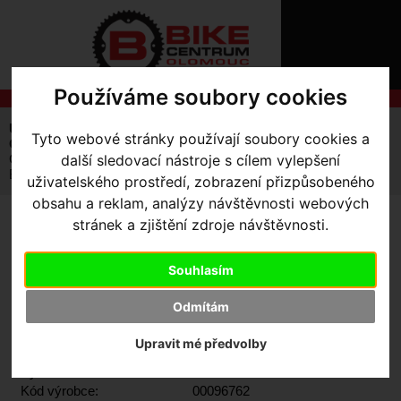
ÚVOD
NOVINKY
KONTAKT
O
NÁS
O
Používáme soubory cookies
NÁKUPU
SLUŽBY
REGISTRACE
Úvodní strana
Výbava pro jezdce
Tyto webové stránky používají soubory cookies a
PŘIHLÁŠ
Oblečení volnočasové
Trika
✖
CANNONDALE LIFESTYLE T-SHIRT HERITAGE
další sledovací nástroje s cílem vylepšení
BLU/RED/WHT
PŘIHLAŠOVAC
uživatelského prostředí, zobrazení přizpůsobeného
obsahu a reklam, analýzy návštěvnosti webových
HESLO
stránek a zjištění zdroje návštěvnosti.
CANNONDALE LIFESTYLE
ZTRATILI JST
T-SHIRT HERITAGE
Souhlasím
BLU/RED/WHT
Odmítám
Upravit mé předvolby
Výrobce:
Cannondale
Kód výrobce:
00096762