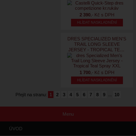
2 390
,- Kč s DPH
HLÍDAT NASKLADNĚNÍ
DRES SPECIALIZED MEN'S
TRAIL LONG SLEEVE
JERSEY - TROPICAL TEAL
SPRAY XXL
1 700
,- Kč s DPH
HLÍDAT NASKLADNĚNÍ
Přejít na stranu:
1
2
3
4
5
6
7
8
9
...
10
Menu
ÚVOD