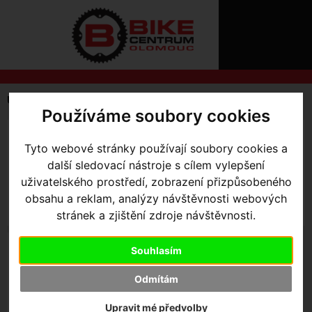
ÚVOD
NOVINKY
KONTAKT
O
NÁS
O
NÁKUPU
SLUŽBY
REGISTRACE
Úvodní strana
Výbava pro jezdce
Dresy
PŘIHLÁŠ
Používáme soubory cookies
✖
PŘIHLAŠOVAC
PÁNSKÉ
DÁMSKÉ
Tyto webové stránky používají soubory cookies a
další sledovací nástroje s cílem vylepšení
HESLO
uživatelského prostředí, zobrazení přizpůsobeného
ZTRATILI JST
obsahu a reklam, analýzy návštěvnosti webových
stránek a zjištění zdroje návštěvnosti.
DĚTSKÉ
Souhlasím
Odmítám
Upravit mé předvolby