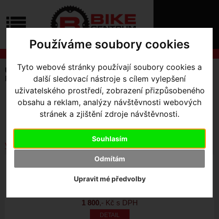
ÚVOD
NOVINKY
KONTAKT
O
Používáme soubory cookies
NÁS
O
NÁKUPU
SLUŽBY
Tyto webové stránky používají soubory cookies a
REGISTRACE
Úvodní strana
Výbava pro kolo
Pumpy
PŘIHLÁŠ
další sledovací nástroje s cílem vylepšení
Pumpy na vidlice
✖
uživatelského prostředí, zobrazení přizpůsobeného
PŘIHLAŠOVAC
SKLADEM V OLOMOUCI
obsahu a reklam, analýzy návštěvnosti webových
Seřadit podle:
stránek a zjištění zdroje návštěvnosti.
HESLO
Ceny
Názvu
Data
ZTRATILI JST
Souhlasím
Vybrat dle výrobce
Odmítám
AIR TOOL SHOCK PUMP
Upravit mé předvolby
1 800
,- Kč s DPH