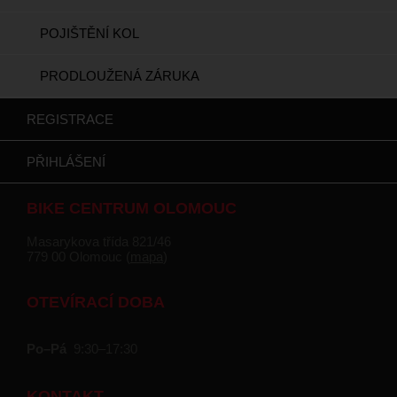
POJIŠTĚNÍ KOL
PRODLOUŽENÁ ZÁRUKA
REGISTRACE
PŘIHLÁŠENÍ
BIKE CENTRUM OLOMOUC
Masarykova třída 821/46
779 00 Olomouc (
mapa
)
OTEVÍRACÍ DOBA
Po–Pá
9:30–17:30
KONTAKT