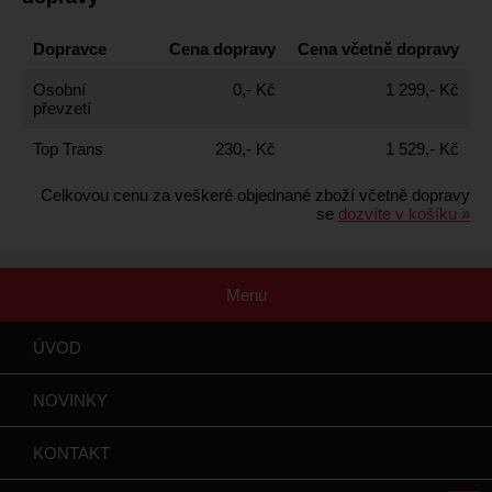
Dopravce
Cena dopravy
Cena včetně dopravy
Osobní
0,- Kč
1 299,- Kč
převzetí
Top Trans
230,- Kč
1 529,- Kč
Celkovou cenu za veškeré objednané zboží včetně dopravy
se
dozvíte v košíku »
Menu
ÚVOD
NOVINKY
KONTAKT