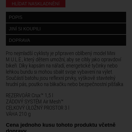
HLÍDAT NASKLADNĚNÍ
POPIS
JINÍ SI KOUPILI
DOPRAVA
Pro nejmladší cyklisty je připraven oblíbený model Mini
M.U.L.E., který dětem umožní, aby se cítily jako opravdoví
bikeři. Díky kapsám na nářadí, energetické tyčinky nebo
lehkou bundu si mohou sbalit svoje vybavení na výlet.
Součástí batohu jsou reflexní prvky, výškově stavitelný
hrudní pás, poutko na blikačku nebo bezpečnostní píšťalka.
REZERVOÁR Crux™ 1,5 l
ZÁDOVÝ SYSTÉM Air Mesh™
CELKOVÝ ÚLOŽNÝ PROSTOR 3 l
VÁHA 210 g
Cena jednoho kusu tohoto produktu včetně
dopravy