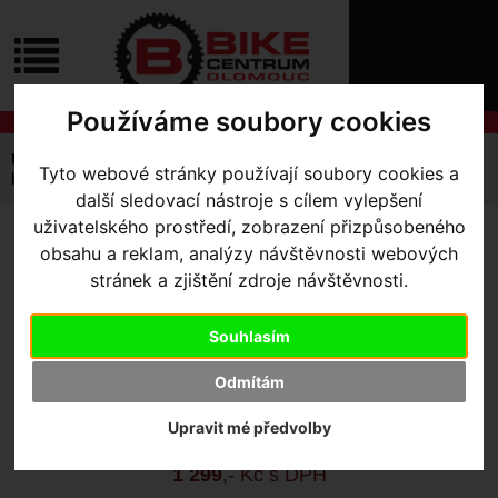
ÚVOD
NOVINKY
KONTAKT
O
NÁS
O
Používáme soubory cookies
NÁKUPU
SLUŽBY
REGISTRACE
Úvodní strana
Výbava pro jezdce
Batohy
Tyto webové stránky používají soubory cookies a
PŘIHLÁŠ
batoh Camelbak Mini Mule
✖
další sledovací nástroje s cílem vylepšení
PŘIHLAŠOVAC
uživatelského prostředí, zobrazení přizpůsobeného
BATOH CAMELBAK MINI
obsahu a reklam, analýzy návštěvnosti webových
HESLO
stránek a zjištění zdroje návštěvnosti.
MULE
ZTRATILI JST
Souhlasím
Výrobce:
Camelback
Odmítám
Skladem:
Ne
Dodací lhůta:
kontaktujte nás
Upravit mé předvolby
Záruční lhůta:
24 měsíců
1 299
,- Kč s DPH