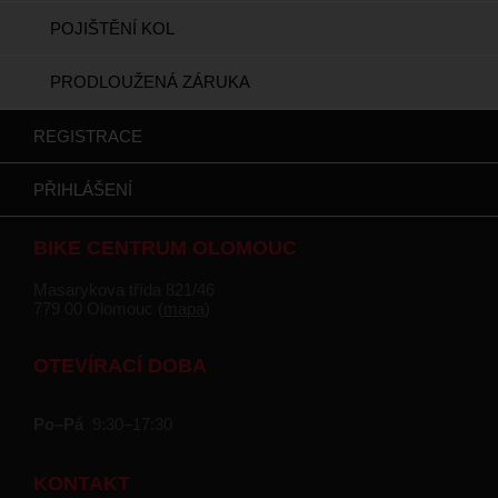
POJIŠTĚNÍ KOL
PRODLOUŽENÁ ZÁRUKA
REGISTRACE
PŘIHLÁŠENÍ
BIKE CENTRUM OLOMOUC
Masarykova třída 821/46
779 00 Olomouc (
mapa
)
OTEVÍRACÍ DOBA
Po–Pá
9:30–17:30
KONTAKT