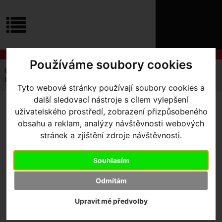
ÚVOD
NOVINKY
KONTAKT
O
NÁS
O
NÁKUPU
SLUŽBY
Používáme soubory cookies
REGISTRACE
Úvodní strana
Výbava pro jezdce
Batohy
PŘIHLÁŠ
batoh Lizard Skins CACHE Messenger
Tyto webové stránky používají soubory cookies a
✖
PŘIHLAŠOVAC
další sledovací nástroje s cílem vylepšení
BATOH LIZARD SKINS
uživatelského prostředí, zobrazení přizpůsobeného
HESLO
obsahu a reklam, analýzy návštěvnosti webových
CACHE MESSENGER
stránek a zjištění zdroje návštěvnosti.
ZTRATILI JST
Souhlasím
Odmítám
Výrobce:
Lizard Skins
Skladem:
Ne
Upravit mé předvolby
Dodací lhůta:
kontaktujte nás
Záruční lhůta:
24 měsíců