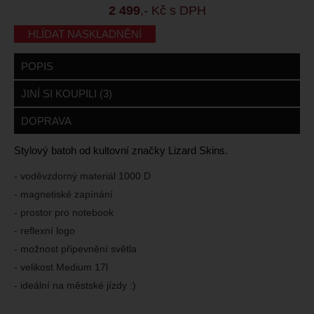
2 499
,- Kč s DPH
HLÍDAT NASKLADNĚNÍ
POPIS
JINÍ SI KOUPILI (3)
DOPRAVA
Stylový batoh od kultovní značky Lizard Skins.
- v
oděvzdorný materiál 1000 D
- magnetiské zapínání
- prostor pro notebook
- reflexní logo
- možnost připevnění světla
- velikost Medium 17l
- ideální na městské jízdy :)