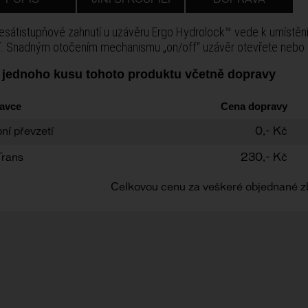
POPIS
JINÍ SI KOUPILI
DOPRAVA
sátistupňové zahnutí u uzávěru Ergo Hydrolock™ vede k umístění
tí. Snadným otočením mechanismu „on/off“ uzávěr otevřete nebo 
 jednoho kusu tohoto produktu včetně dopravy
avce
Cena dopravy
ní převzetí
0,- Kč
Trans
230,- Kč
Celkovou cenu za veškeré objednané z