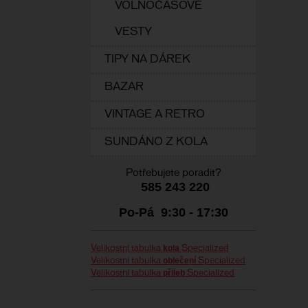
VOLNOČASOVÉ
VESTY
TIPY NA DÁREK
BAZAR
VINTAGE A RETRO
SUNDÁNO Z KOLA
Potřebujete poradit?
585 243 220
Po-Pá 9:30 - 17:30
kola
Velikostní tabulka
Specialized
oblečení
Velikostní tabulka
Specialized
přileb
Velikostní tabulka
Specialized