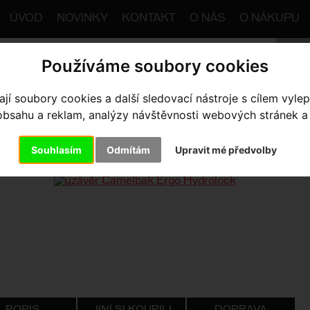
ÚVOD
NOVINKY
KONTAKT
O NÁS
O NÁKUPU
Používáme soubory cookies
í soubory cookies a další sledovací nástroje s cílem vylep
trana
Výbava pro jezdce
Batohy
uzávěr Camelbak Erg
sahu a reklam, analýzy návštěvnosti webových stránek a z
ÁVĚR CAMELBAK ERGO HYDR
Souhlasím
Odmítám
Upravit mé předvolby