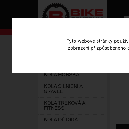
Tyto webové stránky používaj
AKCE
Úvodní s
zobrazení přizpůsobeného ob
KOLA S-WORKS
UZ
ELEKTROKOLA
KOLA HORSKÁ
KOLA SILNIČNÍ A
GRAVEL
KOLA TREKOVÁ A
FITNESS
KOLA DĚTSKÁ