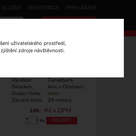
SLUŽBY
REGISTRACE
PŘIHLÁŠENÍ
Celková cena:
0
,- Kč
šení uživatelského prostředí,
o Hydrolock
jištění zdroje návštěvnosti.
OLOCK
Výrobce:
Camelback
Skladem:
Ano, v Olomouci
Dodací lhůta:
IHNED
Záruční lhůta:
24 měsíců
199
,- Kč s DPH
+
ks
-