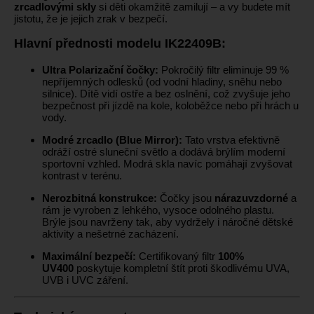
zrcadlovými skly
si děti okamžitě zamilují – a vy budete mít
jistotu, že je jejich zrak v bezpečí.
Hlavní přednosti modelu IK22409B:
Ultra Polarizační čočky:
Pokročilý filtr eliminuje 99 %
nepříjemných odlesků (od vodní hladiny, sněhu nebo
silnice). Dítě vidí ostře a bez oslnění, což zvyšuje jeho
bezpečnost při jízdě na kole, koloběžce nebo při hrách u
vody.
Modré zrcadlo (Blue Mirror):
Tato vrstva efektivně
odráží ostré sluneční světlo a dodává brýlím moderní
sportovní vzhled. Modrá skla navíc pomáhají zvyšovat
kontrast v terénu.
Nerozbitná konstrukce:
Čočky jsou
nárazuvzdorné
a
rám je vyroben z lehkého, vysoce odolného plastu.
Brýle jsou navrženy tak, aby vydržely i náročné dětské
aktivity a nešetrné zacházení.
Maximální bezpečí:
Certifikovaný filtr
100%
UV400
poskytuje kompletní štít proti škodlivému UVA,
UVB i UVC záření.