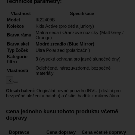
Technické parametry:
Vlastnost
Specifikace
Model
IK22409B
Kolekce
Kids Active (pro děti a juniory)
Matná šedá / Oranžové nožičky (Matt Grey /
Barva rámu
Orange)
Barva skel
Modré zrcadlo (Blue Mirror)
Typ čoček
Ultra Polarized (polarizační)
Kategorie
3
(vysoká ochrana pro jasné slunečné dny)
filtru
Odlehčené, nárazuvzdorné, bezpečné
Vlastnosti
materiály
k
Obsah balení:
Originální pevné pouzdro INVU (ideální pro
bezpečné uložení v batohu) a čisticí hadřík z mikrovlákna.
Cena jednoho kusu tohoto produktu včetně
dopravy
Dopravce
Cena dopravy
Cena včetně dopravy