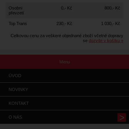
Osobní
0,- Kč
800,- Kč
převzetí
Top Trans
230,- Kč
1 030,- Kč
Celkovou cenu za veškeré objednané zboží včetně dopravy
se
dozvíte v košíku »
Menu
ÚVOD
NOVINKY
KONTAKT
O NÁS