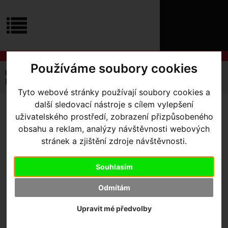
ÚVOD
NOVINKY
KONTAKT
O
NÁS
O
NÁKUPU
SLUŽBY
Používáme soubory cookies
REGISTRACE
Úvodní strana
Výbava pro jezdce
Brýle
PŘIHLÁŠ
Dětské sportovní brýle INVU IK22409B – Matt Grey / Orange
✖
Tyto webové stránky používají soubory cookies a
PŘIHLAŠOVAC
další sledovací nástroje s cílem vylepšení
DĚTSKÉ SPORTOVNÍ
uživatelského prostředí, zobrazení přizpůsobeného
HESLO
obsahu a reklam, analýzy návštěvnosti webových
BRÝLE INVU IK22409B –
ZTRATILI JST
stránek a zjištění zdroje návštěvnosti.
MATT GREY / ORANGE
Souhlasím
Odmítám
Výrobce:
INVU
Kód výrobce:
IK224098
Upravit mé předvolby
Skladem:
Ano, v Olomouci
Dodací lhůta:
IHNED