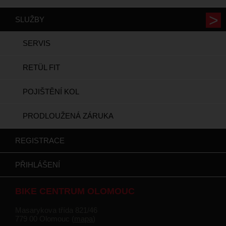
SLUŽBY
SERVIS
RETÜL FIT
POJIŠTĚNÍ KOL
PRODLOUŽENÁ ZÁRUKA
REGISTRACE
PŘIHLÁŠENÍ
BIKE CENTRUM OLOMOUC
Masarykova třída 821/46
779 00 Olomouc (
mapa
)