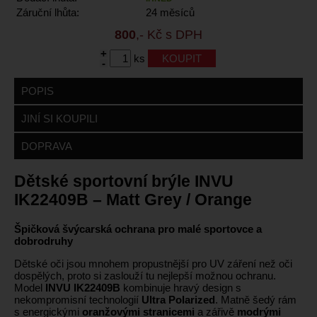
Záruční lhůta:
24 měsíců
800
,- Kč s DPH
+
ks
-
POPIS
JINÍ SI KOUPILI
DOPRAVA
Dětské sportovní brýle INVU
IK22409B – Matt Grey / Orange
Špičková švýcarská ochrana pro malé sportovce a
dobrodruhy
Dětské oči jsou mnohem propustnější pro UV záření než oči
dospělých, proto si zaslouží tu nejlepší možnou ochranu.
Model
INVU IK22409B
kombinuje hravý design s
nekompromisní technologií
Ultra Polarized
. Matně šedý rám
s energickými
oranžovými stranicemi
a zářivě
modrými