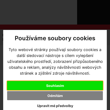
ÚVOD
NOVINKY
KONTAKT
O
NÁS
O
NÁKUPU
SLUŽBY
REGISTRACE
Úvodní strana
Výbava pro jezdce
Brýle
Oakley
Používáme soubory cookies
PŘIHLÁŠ
brýle Oakley Encoder Strike
✖
PŘIHLAŠOVAC
Tyto webové stránky používají soubory cookies a
BRÝLE OAKLEY ENCODER
další sledovací nástroje s cílem vylepšení
HESLO
uživatelského prostředí, zobrazení přizpůsobeného
STRIKE
- Matte Onyx/Prizm
obsahu a reklam, analýzy návštěvnosti webových
ZTRATILI JST
Trail Torch
stránek a zjištění zdroje návštěvnosti.
Souhlasím
Odmítám
Výrobce:
Oakley
Kód výrobce:
OO9235-0839
Upravit mé předvolby
Skladem:
Ne