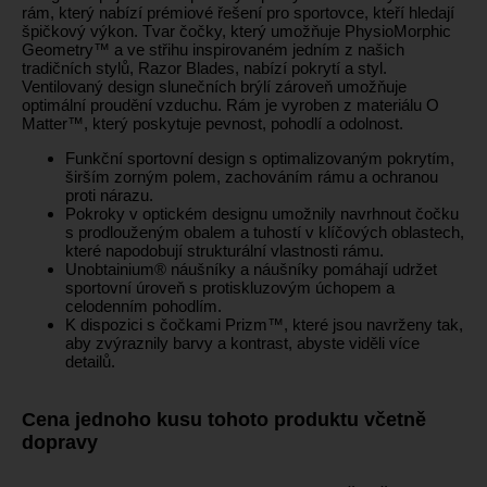
rám, který nabízí prémiové řešení pro sportovce, kteří hledají
špičkový výkon. Tvar čočky, který umožňuje PhysioMorphic
Geometry™ a ve střihu inspirovaném jedním z našich
tradičních stylů, Razor Blades, nabízí pokrytí a styl.
Ventilovaný design slunečních brýlí zároveň umožňuje
optimální proudění vzduchu. Rám je vyroben z materiálu O
Matter™, který poskytuje pevnost, pohodlí a odolnost.
Funkční sportovní design s optimalizovaným pokrytím,
širším zorným polem, zachováním rámu a ochranou
proti nárazu.
Pokroky v optickém designu umožnily navrhnout čočku
s prodlouženým obalem a tuhostí v klíčových oblastech,
které napodobují strukturální vlastnosti rámu.
Unobtainium® náušníky a náušníky pomáhají udržet
sportovní úroveň s protiskluzovým úchopem a
celodenním pohodlím.
K dispozici s čočkami Prizm™, které jsou navrženy tak,
aby zvýraznily barvy a kontrast, abyste viděli více
detailů.
Cena jednoho kusu tohoto produktu včetně
dopravy