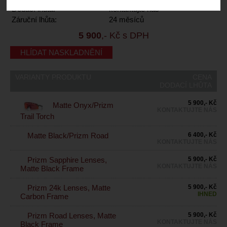
Dodací lhůta:
kontaktujte nás
Záruční lhůta:
24 měsíců
5 900
,- Kč s DPH
HLÍDAT NASKLADNĚNÍ
VARIANTY PRODUKTU
CENA
DODACÍ LHŮTA
5 900,- Kč
Matte Onyx/Prizm
KONTAKTUJTE NÁS
Trail Torch
Matte Black/Prizm Road
6 400,- Kč
KONTAKTUJTE NÁS
Prizm Sapphire Lenses,
5 900,- Kč
KONTAKTUJTE NÁS
Matte Black Frame
Prizm 24k Lenses, Matte
5 900,- Kč
IHNED
Carbon Frame
Prizm Road Lenses, Matte
5 900,- Kč
KONTAKTUJTE NÁS
Black Frame