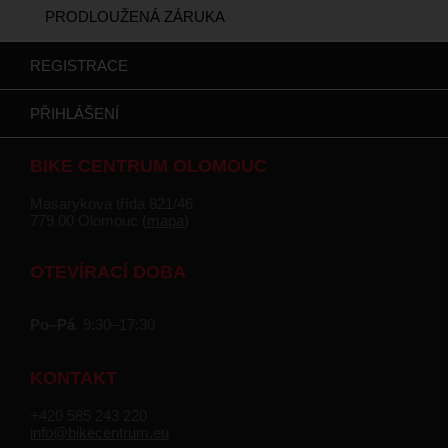
PRODLOUŽENÁ ZÁRUKA
REGISTRACE
PŘIHLÁŠENÍ
BIKE CENTRUM OLOMOUC
Masarykova třída 821/46
779 00 Olomouc (
mapa
)
OTEVÍRACÍ DOBA
Po–Pá
9:30–17:30
KONTAKT
+420 585 243 220
info@bikecentrum.eu