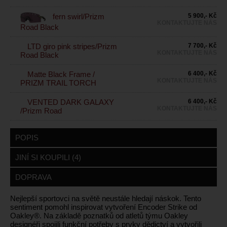
5 900,- Kč
fern swirl/Prizm
KONTAKTUJTE NÁS
Road Black
LTD giro pink stripes/Prizm
7 700,- Kč
KONTAKTUJTE NÁS
Road Black
Matte Black Frame /
6 400,- Kč
KONTAKTUJTE NÁS
PRIZM TRAIL TORCH
VENTED DARK GALAXY
6 400,- Kč
KONTAKTUJTE NÁS
/Prizm Road
POPIS
JINÍ SI KOUPILI (4)
DOPRAVA
Nejlepší sportovci na světě neustále hledají náskok. Tento
sentiment pomohl inspirovat vytvoření Encoder Strike od
Oakley®. Na základě poznatků od atletů týmu Oakley
designéři spojili funkční potřeby s prvky dědictví a vytvořili