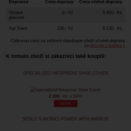
Dopravce
Cena dopravy
Cena včetně dopravy
Osobní
0,- Kč
5 900,- Kč
převzetí
Top Trans
230,- Kč
6 130,- Kč
Celkovou cenu za veškeré objednané zboží včetně dopravy
se
dozvíte v košíku »
K tomuto zboží si zákazníci také koupili:
SPECIALIZED NEOPRENE SHOE COVER
2 100
,- Kč s DPH
SEDLO S-WORKS POWER WITH MIRROR