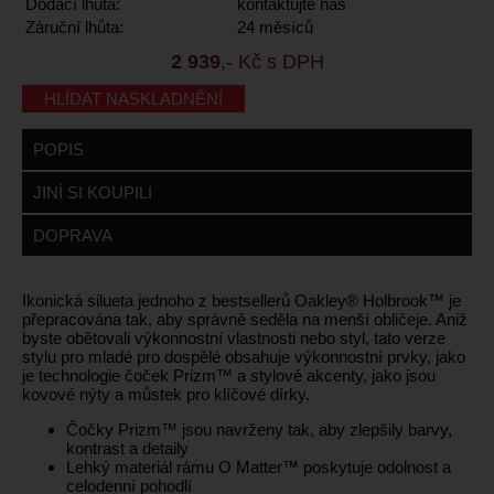
Dodací lhůta:
kontaktujte nás
Záruční lhůta:
24 měsíců
2 939
,- Kč s DPH
HLÍDAT NASKLADNĚNÍ
POPIS
JINÍ SI KOUPILI
DOPRAVA
Ikonická silueta jednoho z bestsellerů Oakley® Holbrook™ je
přepracována tak, aby správně seděla na menší obličeje. Aniž
byste obětovali výkonnostní vlastnosti nebo styl, tato verze
stylu pro mladé pro dospělé obsahuje výkonnostní prvky, jako
je technologie čoček Prizm™ a stylové akcenty, jako jsou
kovové nýty a můstek pro klíčové dírky.
Čočky Prizm™ jsou navrženy tak, aby zlepšily barvy,
kontrast a detaily
Lehký materiál rámu O Matter™ poskytuje odolnost a
celodenní pohodlí