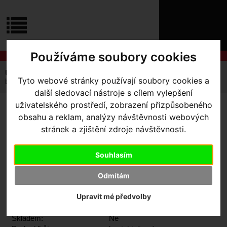
ÚVOD
NOVINKY
KONTAKT
O
NÁS
O
Používáme soubory cookies
NÁKUPU
SLUŽBY
REGISTRACE
Úvodní strana
Výbava pro jezdce
Brýle
Oakley
Tyto webové stránky používají soubory cookies a
PŘIHLÁŠ
brýle OAKLEY Holbrook XS
✖
další sledovací nástroje s cílem vylepšení
PŘIHLAŠOVAC
uživatelského prostředí, zobrazení přizpůsobeného
BRÝLE OAKLEY HOLBROOK
obsahu a reklam, analýzy návštěvnosti webových
HESLO
stránek a zjištění zdroje návštěvnosti.
XS
ZTRATILI JST
Souhlasím
Odmítám
Upravit mé předvolby
Výrobce:
Oakley
Kód výrobce:
OJ9007-0553
Skladem:
Ne