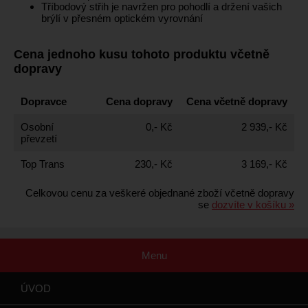
Tříbodový střih je navržen pro pohodlí a držení vašich
brýlí v přesném optickém vyrovnání
Cena jednoho kusu tohoto produktu včetně
dopravy
Dopravce
Cena dopravy
Cena včetně dopravy
Osobní
0,- Kč
2 939,- Kč
převzetí
Top Trans
230,- Kč
3 169,- Kč
Celkovou cenu za veškeré objednané zboží včetně dopravy
se
dozvíte v košíku »
Menu
ÚVOD