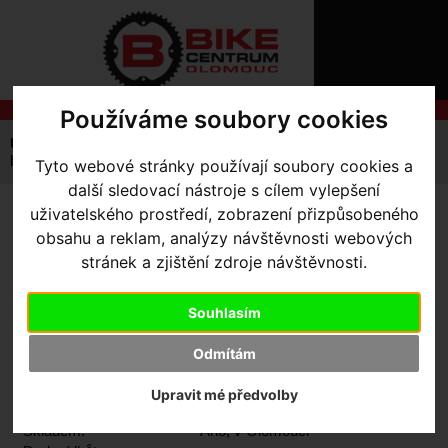
ÚVOD
NOVINKY
KONTAKT
O
NÁS
O
Používáme soubory cookies
NÁKUPU
SLUŽBY
REGISTRACE
Úvodní strana
Výbava pro jezdce
Brýle
Oakley
PŘIHLÁŠ
brýle OAKLEY Holbrook
Tyto webové stránky používají soubory cookies a
✖
další sledovací nástroje s cílem vylepšení
PŘIHLAŠOVAC
uživatelského prostředí, zobrazení přizpůsobeného
BRÝLE OAKLEY HOLBROOK
HESLO
obsahu a reklam, analýzy návštěvnosti webových
- Matte Black/Prizm Ruby
stránek a zjištění zdroje návštěvnosti.
ZTRATILI JST
Souhlasím
Akce -10 %
Odmítám
Výrobce:
Oakley
Upravit mé předvolby
Kód výrobce:
OO9102-E255
Skladem:
Ano, v Olomouci