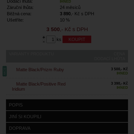
Dodací lhůta:
IHNED
Záruční lhůta:
24 měsíců
Běžná cena:
3 890
,- Kč s DPH
Ušetříte:
10 %
3 500
,- Kč s DPH
+
ks
-
VARIANTY PRODUKTU
CENA
DODACÍ LHŮTA
Matte Black/Prizm Ruby
3 500,- Kč
AKCE
IHNED
Matte Black/Positive Red
3 390,- Kč
IHNED
Iridium
POPIS
JINÍ SI KOUPILI
DOPRAVA