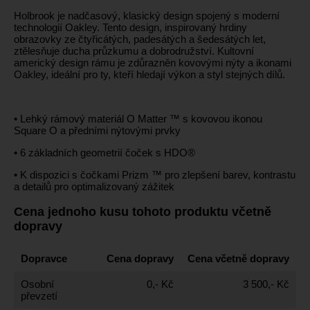
Holbrook je nadčasový, klasický design spojený s moderní
technologií Oakley. Tento design, inspirovaný hrdiny
obrazovky ze čtyřicátých, padesátých a šedesátých let,
ztělesňuje ducha průzkumu a dobrodružství. Kultovní
americký design rámu je zdůrazněn kovovými nýty a ikonami
Oakley, ideální pro ty, kteří hledají výkon a styl stejných dílů.
• Lehký rámový materiál O Matter ™ s kovovou ikonou
Square O a předními nýtovými prvky
• 6 základních geometrií čoček s HDO®
• K dispozici s čočkami Prizm ™ pro zlepšení barev, kontrastu
a detailů pro optimalizovaný zážitek
Cena jednoho kusu tohoto produktu včetně
dopravy
Dopravce
Cena dopravy
Cena včetně dopravy
Osobní
0,- Kč
3 500,- Kč
převzetí