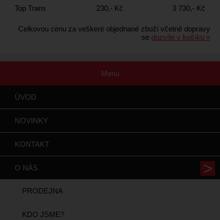
Top Trans
230,- Kč
3 730,- Kč
Celkovou cenu za veškeré objednané zboží včetně dopravy
se
dozvíte v košíku »
Menu
ÚVOD
NOVINKY
KONTAKT
O NÁS
PRODEJNA
KDO JSME?