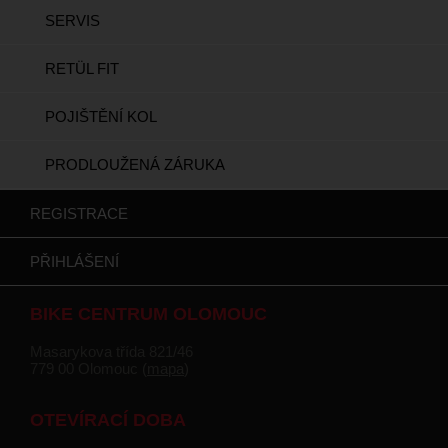
SERVIS
RETÜL FIT
POJIŠTĚNÍ KOL
PRODLOUŽENÁ ZÁRUKA
REGISTRACE
PŘIHLÁŠENÍ
BIKE CENTRUM OLOMOUC
Masarykova třída 821/46
779 00 Olomouc (
mapa
)
OTEVÍRACÍ DOBA