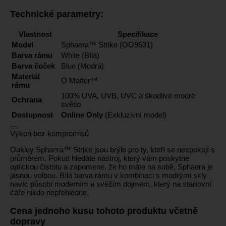
Technické parametry:
Vlastnost
Specifikace
Model
Sphaera™ Strike (OO9531)
Barva rámu
White (Bílá)
Barva čoček
Blue (Modrá)
Materiál
O Matter™
rámu
100% UVA, UVB, UVC a škodlivé modré
Ochrana
světlo
Dostupnost
Online Only
(Exkluzivní model)
Výkon bez kompromisů
Oakley Sphaera™ Strike jsou brýle pro ty, kteří se nespokojí s
průměrem. Pokud hledáte nástroj, který vám poskytne
optickou čistotu a zapomene, že ho máte na sobě, Sphaera je
jasnou volbou. Bílá barva rámu v kombinaci s modrými skly
navíc působí moderním a svěžím dojmem, který na startovní
čáře nikdo nepřehlédne.
Cena jednoho kusu tohoto produktu včetně
dopravy