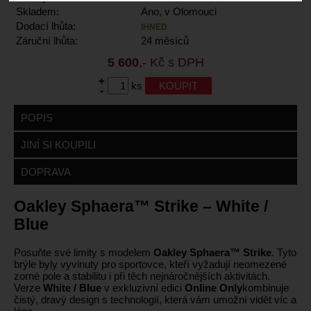
Skladem:
Ano, v Olomouci
Dodací lhůta:
IHNED
Záruční lhůta:
24 měsíců
5 600
,- Kč s DPH
+
ks
-
POPIS
JINÍ SI KOUPILI
DOPRAVA
Oakley Sphaera™ Strike – White /
Blue
Posuňte své limity s modelem
Oakley Sphaera™ Strike
. Tyto
brýle byly vyvinuty pro sportovce, kteří vyžadují neomezené
zorné pole a stabilitu i při těch nejnáročnějších aktivitách.
Verze
White / Blue
v exkluzivní edici
Online Only
kombinuje
čistý, dravý design s technologií, která vám umožní vidět víc a