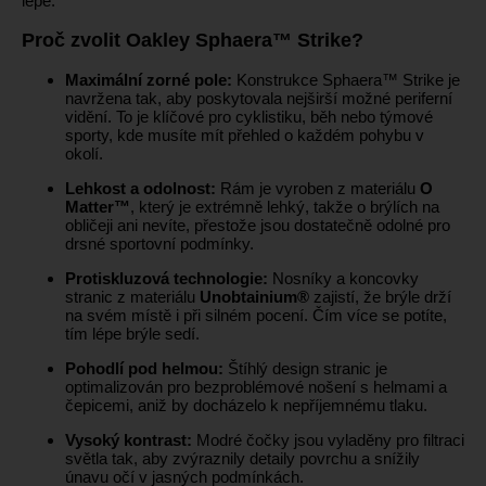
lépe.
Proč zvolit Oakley Sphaera™ Strike?
Maximální zorné pole:
Konstrukce Sphaera™ Strike je
navržena tak, aby poskytovala nejširší možné periferní
vidění. To je klíčové pro cyklistiku, běh nebo týmové
sporty, kde musíte mít přehled o každém pohybu v
okolí.
Lehkost a odolnost:
Rám je vyroben z materiálu
O
Matter™
, který je extrémně lehký, takže o brýlích na
obličeji ani nevíte, přestože jsou dostatečně odolné pro
drsné sportovní podmínky.
Protiskluzová technologie:
Nosníky a koncovky
stranic z materiálu
Unobtainium®
zajistí, že brýle drží
na svém místě i při silném pocení. Čím více se potíte,
tím lépe brýle sedí.
Pohodlí pod helmou:
Štíhlý design stranic je
optimalizován pro bezproblémové nošení s helmami a
čepicemi, aniž by docházelo k nepříjemnému tlaku.
Vysoký kontrast:
Modré čočky jsou vyladěny pro filtraci
světla tak, aby zvýraznily detaily povrchu a snížily
únavu očí v jasných podmínkách.