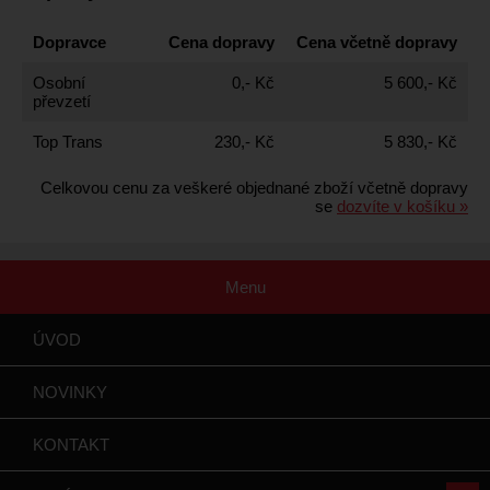
Dopravce
Cena dopravy
Cena včetně dopravy
Osobní
0,- Kč
5 600,- Kč
převzetí
Top Trans
230,- Kč
5 830,- Kč
Celkovou cenu za veškeré objednané zboží včetně dopravy
se
dozvíte v košíku »
Menu
ÚVOD
NOVINKY
KONTAKT