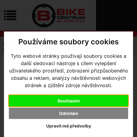
ÚVOD
NOVINKY
KONTAKT
O
NÁS
O
NÁKUPU
SLUŽBY
Používáme soubory cookies
REGISTRACE
Úvodní strana
Výbava pro jezdce
Brýle
Oakley
PŘIHLÁŠ
brýle Oakley Oakley Sphaera™ Strike – White / Blue
✖
Tyto webové stránky používají soubory cookies a
PŘIHLAŠOVAC
další sledovací nástroje s cílem vylepšení
BRÝLE OAKLEY OAKLEY
uživatelského prostředí, zobrazení přizpůsobeného
HESLO
obsahu a reklam, analýzy návštěvnosti webových
SPHAERA™ STRIKE –
ZTRATILI JST
stránek a zjištění zdroje návštěvnosti.
WHITE / BLUE
Souhlasím
Odmítám
Upravit mé předvolby
Výrobce:
Oakley
Kód výrobce:
00200268498292