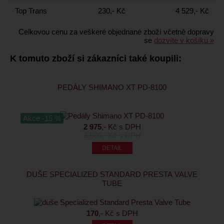
Top Trans
230,- Kč
4 529,- Kč
Celkovou cenu za veškeré objednané zboží včetně dopravy
se
dozvíte v košíku »
K tomuto zboží si zákazníci také koupili:
PEDÁLY SHIMANO XT PD-8100
Akce -15 %
2 975
,- Kč s DPH
3 500
,- Kč s DPH
DUŠE SPECIALIZED STANDARD PRESTA VALVE
TUBE
170
,- Kč s DPH