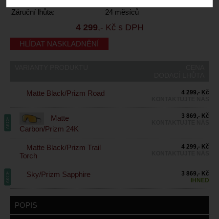
Dodací lhůta:
kontaktujte nás
Záruční lhůta:
24 měsíců
4 299
,- Kč s DPH
HLÍDAT NASKLADNĚNÍ
VARIANTY PRODUKTU
CENA
DODACÍ LHŮTA
Matte Black/Prizm Road
4 299,- Kč
KONTAKTUJTE NÁS
3 869,- Kč
Matte
AKCE
KONTAKTUJTE NÁS
Carbon/Prizm 24K
Matte Black/Prizm Trail
4 299,- Kč
KONTAKTUJTE NÁS
Torch
Sky/Prizm Sapphire
3 869,- Kč
AKCE
IHNED
POPIS