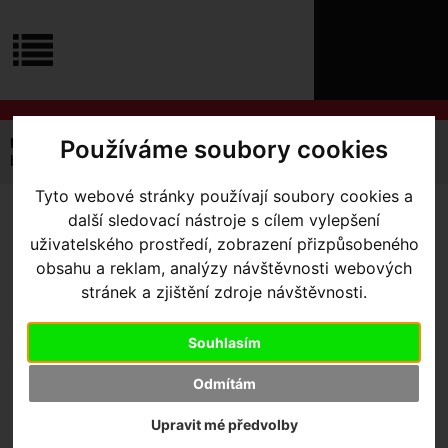
ÚVOD
NOVINKY
KONTAKT
O
NÁS
O
NÁKUPU
SLUŽBY
REGISTRACE
Používáme soubory cookies
Úvodní strana
Výbava pro jezdce
Brýle
Oakley
PŘIHLÁŠ
brýle OAKLEY Sutro
✖
Tyto webové stránky používají soubory cookies a
PŘIHLAŠOVAC
další sledovací nástroje s cílem vylepšení
BRÝLE OAKLEY SUTRO
-
HESLO
uživatelského prostředí, zobrazení přizpůsobeného
Matte Black/Prizm Road
obsahu a reklam, analýzy návštěvnosti webových
ZTRATILI JST
stránek a zjištění zdroje návštěvnosti.
Souhlasím
Odmítám
Výrobce:
Oakley
Kód výrobce:
OO9406-0837
Upravit mé předvolby
Skladem:
Ne