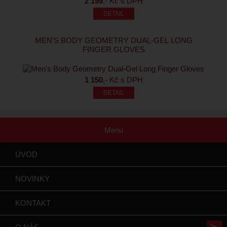
2 199
,- Kč s DPH
MEN'S BODY GEOMETRY DUAL-GEL LONG
FINGER GLOVES
1 150
,- Kč s DPH
Menu
ÚVOD
NOVINKY
KONTAKT