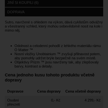
JINÍ SI KOUPILI (6)
DOPRAVA
Sutro, navržené s ohledem na výkon, dává cyklistům odvážný
a všestranný vzhled, který mohou sebevědomě nosit na kole i
mimo něj.
Odolnost a celodenní pohodlí z lehkého materiálu rámu
O Matter ™
Nosní vložky Unobtainium ™ zvyšují přilnavost potem,
aby pomohly udržet brýle bezpečně na svém místě.
Objektivy Prizm ™ jsou navrženy tak, aby zlepšovaly
barvy, kontrast a detaily.
Cena jednoho kusu tohoto produktu včetně
dopravy
Dopravce
Cena dopravy
Cena včetně dopravy
Osobní
0,- Kč
4 299,- Kč
převzetí