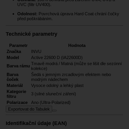
UVC (filtr UV400).
Odolnost:
Povrchová úprava Hard Coat chrání čočky
před poškrábáním.
Technické parametry
Parametr
Hodnota
Značka
INVU
Model
Active 22600 D (IA22600D)
Tmavě modrá / Matná (může se lišit dle sezónní
Barva rámu
kolekce)
Barva
Šedá s jemným zrcadlovým efektem nebo
čoček
modrým nádechem
Materiál
Vysoce odolný a lehký plast
Kategorie
3 (silné sluneční záření)
filtru
Polarizace
Ano (Ultra-Polarized)
Exportovat do Tabulek
Identifikační údaje (EAN)