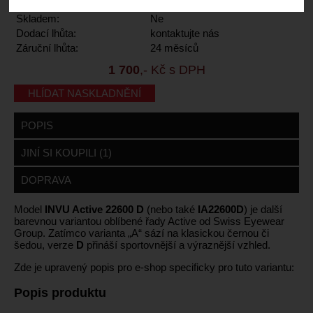
Kód výrobce:
IA22600D
Skladem:
Ne
Dodací lhůta:
kontaktujte nás
Záruční lhůta:
24 měsíců
1 700
,- Kč s DPH
HLÍDAT NASKLADNĚNÍ
POPIS
JINÍ SI KOUPILI (1)
DOPRAVA
Model
INVU Active 22600 D
(nebo také
IA22600D
) je další
barevnou variantou oblíbené řady Active od Swiss Eyewear
Group. Zatímco varianta „A“ sází na klasickou černou či
šedou, verze
D
přináší sportovnější a výraznější vzhled.
Zde je upravený popis pro e-shop specificky pro tuto variantu:
Popis produktu