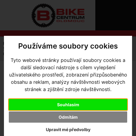
ÚVOD
NOVINKY
KONTAKT
O
NÁS
O
NÁKUPU
SLUŽBY
REGISTRACE
Úvodní strana
Výbava pro jezdce
Brýle
Používáme soubory cookies
PŘIHLÁŠ
Sluneční brýle INVU Active 22600 D - TRANSPARENT
✖
GREY/BLACK, MASK
PŘIHLAŠOVAC
Tyto webové stránky používají soubory cookies a
další sledovací nástroje s cílem vylepšení
HESLO
SLUNEČNÍ BRÝLE INVU
uživatelského prostředí, zobrazení přizpůsobeného
obsahu a reklam, analýzy návštěvnosti webových
ACTIVE 22600 D -
ZTRATILI JST
stránek a zjištění zdroje návštěvnosti.
TRANSPARENT
GREY/BLACK, MASK
Souhlasím
Odmítám
Upravit mé předvolby
Výrobce:
INVU