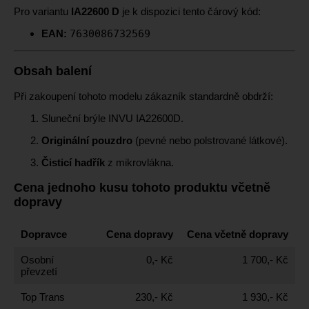
Pro variantu
IA22600 D
je k dispozici tento čárový kód:
EAN:
7630086732569
Obsah balení
Při zakoupení tohoto modelu zákazník standardně obdrží:
Sluneční brýle INVU IA22600D.
Originální pouzdro
(pevné nebo polstrované látkové).
Čisticí hadřík
z mikrovlákna.
Cena jednoho kusu tohoto produktu včetně
dopravy
Dopravce
Cena dopravy
Cena včetně dopravy
Osobní
0,- Kč
1 700,- Kč
převzetí
Top Trans
230,- Kč
1 930,- Kč