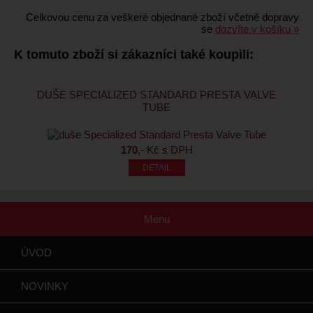
Celkovou cenu za veškeré objednané zboží včetně dopravy
se
dozvíte v košíku »
K tomuto zboží si zákazníci také koupili:
DUŠE SPECIALIZED STANDARD PRESTA VALVE
TUBE
170
,- Kč s DPH
Menu
ÚVOD
NOVINKY