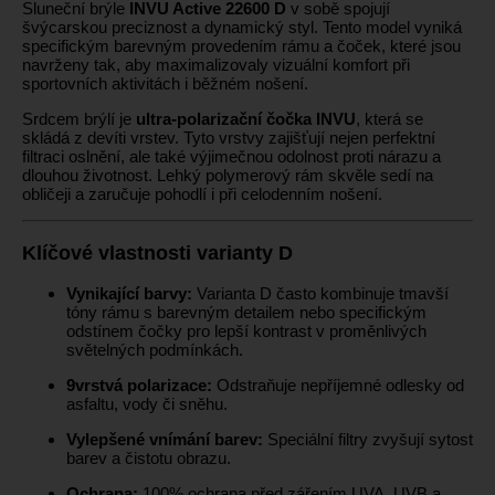
Sluneční brýle
INVU Active 22600 D
v sobě spojují
švýcarskou preciznost a dynamický styl. Tento model vyniká
specifickým barevným provedením rámu a čoček, které jsou
navrženy tak, aby maximalizovaly vizuální komfort při
sportovních aktivitách i běžném nošení.
Srdcem brýlí je
ultra-polarizační čočka INVU
, která se
skládá z devíti vrstev. Tyto vrstvy zajišťují nejen perfektní
filtraci oslnění, ale také výjimečnou odolnost proti nárazu a
dlouhou životnost. Lehký polymerový rám skvěle sedí na
obličeji a zaručuje pohodlí i při celodenním nošení.
Klíčové vlastnosti varianty D
Vynikající barvy:
Varianta D často kombinuje tmavší
tóny rámu s barevným detailem nebo specifickým
odstínem čočky pro lepší kontrast v proměnlivých
světelných podmínkách.
9vrstvá polarizace:
Odstraňuje nepříjemné odlesky od
asfaltu, vody či sněhu.
Vylepšené vnímání barev:
Speciální filtry zvyšují sytost
barev a čistotu obrazu.
Ochrana:
100% ochrana před zářením UVA, UVB a