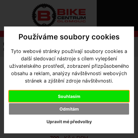
ÚVOD
NOVINKY
KONTAKT
O
NÁS
O
Používáme soubory cookies
NÁKUPU
SLUŽBY
REGISTRACE
Úvodní strana
Výbava pro jezdce
Čepice a Šátky
PŘIHLÁŠ
Čepice SBC Graphic Rib Knit Tall Fold
Tyto webové stránky používají soubory cookies a
✖
další sledovací nástroje s cílem vylepšení
PŘIHLAŠOVAC
uživatelského prostředí, zobrazení přizpůsobeného
ČEPICE SBC GRAPHIC RIB
HESLO
obsahu a reklam, analýzy návštěvnosti webových
KNIT TALL FOLD
stránek a zjištění zdroje návštěvnosti.
ZTRATILI JST
Souhlasím
Výrobce:
Specialized
Kód výrobce:
64823-4400
Odmítám
Skladem:
Ne
Upravit mé předvolby
Dodací lhůta:
kontaktujte nás
Záruční lhůta:
24 měsíců
700
,- Kč s DPH