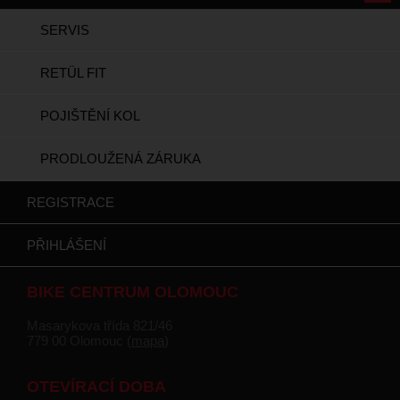
SERVIS
RETÜL FIT
POJIŠTĚNÍ KOL
PRODLOUŽENÁ ZÁRUKA
REGISTRACE
PŘIHLÁŠENÍ
BIKE CENTRUM OLOMOUC
Masarykova třída 821/46
779 00 Olomouc (
mapa
)
OTEVÍRACÍ DOBA