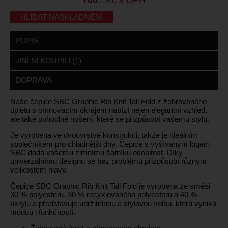
HLÍDAT NASKLADNĚNÍ
POPIS
JINÍ SI KOUPILI (1)
DOPRAVA
Naše čepice SBC Graphic Rib Knit Tall Fold z žebrovaného
úpletu s ohrnovacím okrajem nabízí nejen elegantní vzhled,
ale také pohodlné nošení, které se přizpůsobí vašemu stylu.
Je vyrobena ve dvouvrstvé konstrukci, takže je ideálním
společníkem pro chladnější dny. Čepice s vyšívaným logem
SBC dodá vašemu zimnímu šatníku osobitost. Díky
univerzálnímu designu se bez problému přizpůsobí různým
velikostem hlavy.
Čepice SBC Graphic Rib Knit Tall Fold je vyrobena ze směsi
30 % polyesteru, 30 % recyklovaného polyesteru a 40 %
akrylu a představuje udržitelnou a stylovou volbu, která vyniká
módou i funkčností.