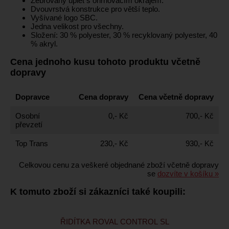
Žebrovaný úplet s ohrnovacím okrajem.
Dvouvrstvá konstrukce pro větší teplo.
Vyšívané logo SBC.
Jedna velikost pro všechny.
Složení: 30 % polyester, 30 % recyklovaný polyester, 40
% akryl.
Cena jednoho kusu tohoto produktu včetně
dopravy
Dopravce
Cena dopravy
Cena včetně dopravy
Osobní
0,- Kč
700,- Kč
převzetí
Top Trans
230,- Kč
930,- Kč
Celkovou cenu za veškeré objednané zboží včetně dopravy
se
dozvíte v košíku »
K tomuto zboží si zákazníci také koupili:
ŘIDÍTKA ROVAL CONTROL SL