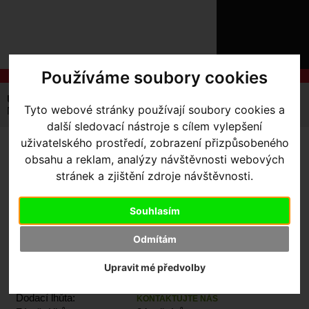
ÚVOD
NOVINKY
KONTAKT
O
NÁS
O
Používáme soubory cookies
NÁKUPU
SLUŽBY
REGISTRACE
Úvodní strana
Výbava pro jezdce
Čepice a Šátky
Tyto webové stránky používají soubory cookies a
PŘIHLÁŠ
New Era 5 Panel Hat Speed of light
✖
další sledovací nástroje s cílem vylepšení
PŘIHLAŠOVAC
uživatelského prostředí, zobrazení přizpůsobeného
NEW ERA 5 PANEL HAT
obsahu a reklam, analýzy návštěvnosti webových
HESLO
stránek a zjištění zdroje návštěvnosti.
SPEED OF LIGHT
ZTRATILI JST
Souhlasím
Odmítám
Výrobce:
Specialized
Upravit mé předvolby
Kód výrobce:
64821-1900
Skladem:
Ano, u dodavatele
Dodací lhůta:
KONTAKTUJTE NÁS