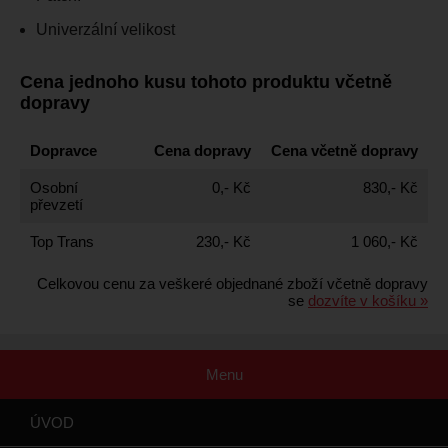
Univerzální velikost
Cena jednoho kusu tohoto produktu včetně
dopravy
Dopravce
Cena dopravy
Cena včetně dopravy
Osobní
0,- Kč
830,- Kč
převzetí
Top Trans
230,- Kč
1 060,- Kč
Celkovou cenu za veškeré objednané zboží včetně dopravy
se
dozvíte v košíku »
Menu
ÚVOD