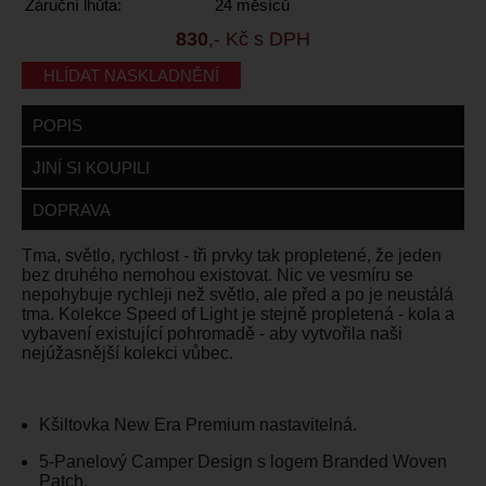
Záruční lhůta:
24 měsíců
830
,- Kč s DPH
HLÍDAT NASKLADNĚNÍ
POPIS
JINÍ SI KOUPILI
DOPRAVA
Tma, světlo, rychlost - tři prvky tak propletené, že jeden
bez druhého nemohou existovat. Nic ve vesmíru se
nepohybuje rychleji než světlo, ale před a po je neustálá
tma. Kolekce Speed of Light je stejně propletená - kola a
vybavení existující pohromadě - aby vytvořila naši
nejúžasnější kolekci vůbec.
Kšiltovka New Era Premium nastavitelná.
5-Panelový Camper Design s logem Branded Woven
Patch.