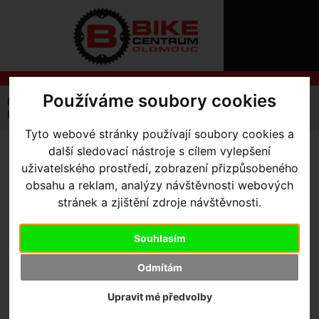
ÚVOD
NOVINKY
KONTAKT
O
NÁS
O
NÁKUPU
SLUŽBY
Používáme soubory cookies
REGISTRACE
Úvodní strana
Výbava pro jezdce
Čepice a Šátky
PŘIHLÁŠ
Prime-Series Thermal Beanie
✖
Tyto webové stránky používají soubory cookies a
PŘIHLAŠOVAC
další sledovací nástroje s cílem vylepšení
PRIME-SERIES THERMAL
uživatelského prostředí, zobrazení přizpůsobeného
HESLO
BEANIE
obsahu a reklam, analýzy návštěvnosti webových
ZTRATILI JST
stránek a zjištění zdroje návštěvnosti.
Souhlasím
Odmítám
Výrobce:
Specialized
Upravit mé předvolby
Kód výrobce:
64821-0500
Skladem:
Ano, u dodavatele