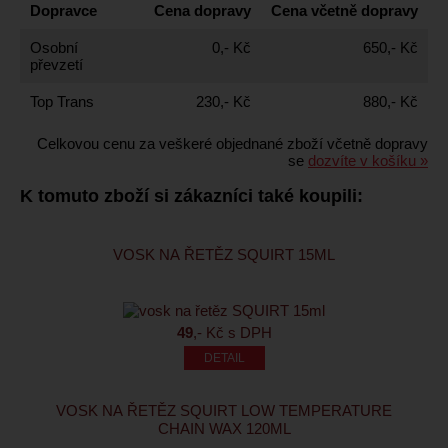
Dopravce
Cena dopravy
Cena včetně dopravy
Osobní
0,- Kč
650,- Kč
převzetí
Top Trans
230,- Kč
880,- Kč
Celkovou cenu za veškeré objednané zboží včetně dopravy
se
dozvíte v košíku »
K tomuto zboží si zákazníci také koupili:
VOSK NA ŘETĚZ SQUIRT 15ML
49
,- Kč s DPH
VOSK NA ŘETĚZ SQUIRT LOW TEMPERATURE
CHAIN WAX 120ML