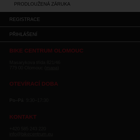
PRODLOUŽENÁ ZÁRUKA
REGISTRACE
PŘIHLÁŠENÍ
BIKE CENTRUM OLOMOUC
Masarykova třída 821/46
779 00 Olomouc (
mapa
)
OTEVÍRACÍ DOBA
Po–Pá
9:30–17:30
KONTAKT
+420 585 243 220
info@bikecentrum.eu