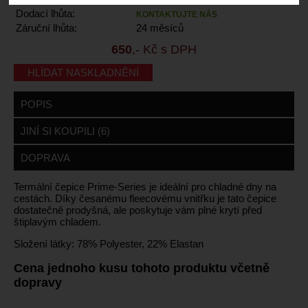
Dodací lhůta:
KONTAKTUJTE NÁS
Záruční lhůta:
24 měsíců
650
,- Kč s DPH
HLÍDAT NASKLADNĚNÍ
POPIS
JINÍ SI KOUPILI (6)
DOPRAVA
Termální čepice Prime-Series je ideální pro chladné dny na
cestách. Díky česanému fleecovému vnitřku je tato čepice
dostatečně prodyšná, ale poskytuje vám plné krytí před
štiplavým chladem.
Složení látky: 78% Polyester, 22% Elastan
Cena jednoho kusu tohoto produktu včetně
dopravy