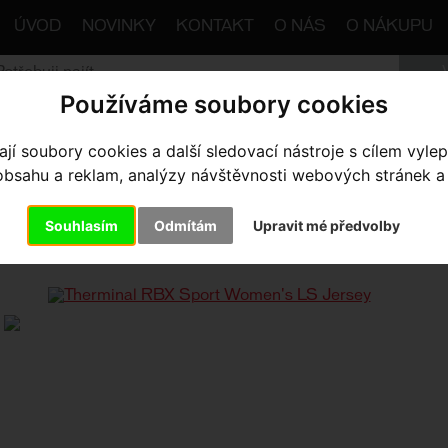
ÚVOD
NOVINKY
KONTAKT
O NÁS
O NÁKUPU
Používáme soubory cookies
trana
Výbava pro jezdce
Dresy
Dámské
Therminal 
í soubory cookies a další sledovací nástroje s cílem vylep
sahu a reklam, analýzy návštěvnosti webových stránek a z
ERMINAL RBX SPORT WOMEN'S
Souhlasím
Odmítám
Upravit mé předvolby
ck/White X-Small