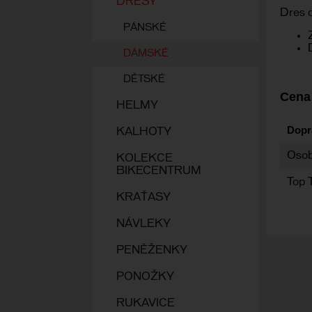
DRESY
Dres d
PÁNSKÉ
DÁMSKÉ
DĚTSKÉ
Cena
HELMY
Dopr
KALHOTY
Osob
KOLEKCE
BIKECENTRUM
Top 
KRAŤASY
NÁVLEKY
PENĚŽENKY
PONOŽKY
RUKAVICE