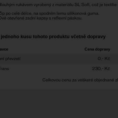
louhým rukávem vyrobený z materiálu SL Soft, což je textilie s
Zip po celé délce, na spodním lemu silikonová guma.
Dvě otevřené zadní kapsy s reflexní páskou.
 jednoho kusu tohoto produktu včetně dopravy
avce
Cena dopravy
ní převzetí
0,- Kč
Trans
230,- Kč
Celkovou cenu za veškeré objednané z