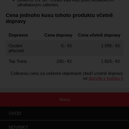
ultrafialovým zářením.
Cena jednoho kusu tohoto produktu včetně
dopravy
Dopravce
Cena dopravy
Cena včetně dopravy
Osobní
0,- Kč
1 599,- Kč
převzetí
Top Trans
230,- Kč
1 829,- Kč
Celkovou cenu za veškeré objednané zboží včetně dopravy
se
dozvíte v košíku »
Menu
ÚVOD
NOVINKY