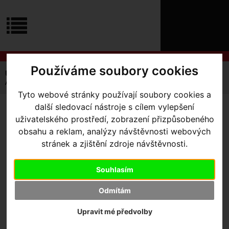
ÚVOD
NOVINKY
KONTAKT
O
NÁS
O
NÁKUPU
SLUŽBY
Používáme soubory cookies
REGISTRACE
Úvodní strana
Výbava pro jezdce
Dresy
Pánské
PŘIHLÁŠ
Andorra Short Sleeve Jersey
✖
Tyto webové stránky používají soubory cookies a
PŘIHLAŠOVAC
další sledovací nástroje s cílem vylepšení
ANDORRA SHORT SLEEVE
uživatelského prostředí, zobrazení přizpůsobeného
HESLO
obsahu a reklam, analýzy návštěvnosti webových
JERSEY
- Berry X-Small
ZTRATILI JST
stránek a zjištění zdroje návštěvnosti.
Souhlasím
Výrobce:
Specialized
Odmítám
Kód výrobce:
64118-9401
Skladem:
Ano, u dodavatele
Upravit mé předvolby
Dodací lhůta:
KONTAKTUJTE NÁS