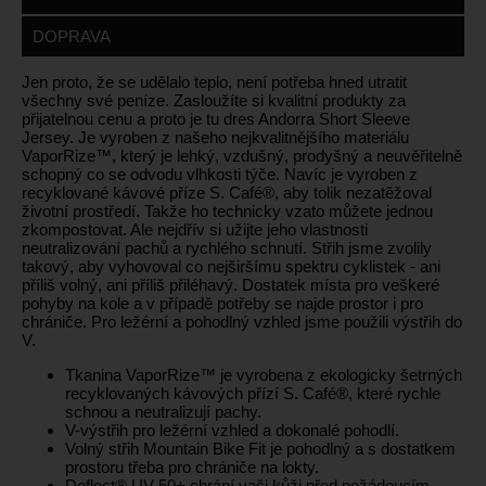
DOPRAVA
Jen proto, že se udělalo teplo, není potřeba hned utratit
všechny své peníze. Zasloužíte si kvalitní produkty za
přijatelnou cenu a proto je tu dres Andorra Short Sleeve
Jersey. Je vyroben z našeho nejkvalitnějšího materiálu
VaporRize™, který je lehký, vzdušný, prodyšný a neuvěřitelně
schopný co se odvodu vlhkosti týče. Navíc je vyroben z
recyklované kávové příze S. Café®, aby tolik nezatěžoval
životní prostředí. Takže ho technicky vzato můžete jednou
zkompostovat. Ale nejdřív si užijte jeho vlastnosti
neutralizování pachů a rychlého schnutí. Střih jsme zvolily
takový, aby vyhovoval co nejširšímu spektru cyklistek - ani
příliš volný, ani příliš přiléhavý. Dostatek místa pro veškeré
pohyby na kole a v případě potřeby se najde prostor i pro
chrániče. Pro ležérní a pohodlný vzhled jsme použili výstřih do
V.
Tkanina VaporRize™ je vyrobena z ekologicky šetrných
recyklovaných kávových přízí S. Café®, které rychle
schnou a neutralizují pachy.
V-výstřih pro ležérní vzhled a dokonalé pohodlí.
Volný střih Mountain Bike Fit je pohodlný a s dostatkem
prostoru třeba pro chrániče na lokty.
Deflect® UV 50+ chrání vaši kůži před nežádoucím