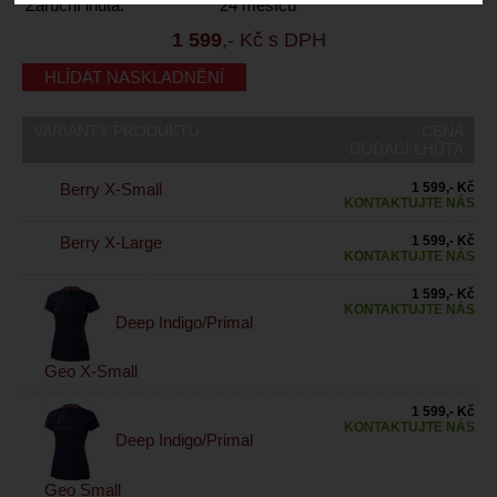
Záruční lhůta:
24 měsíců
1 599
,- Kč s DPH
HLÍDAT NASKLADNĚNÍ
VARIANTY PRODUKTU
CENA
DODACÍ LHŮTA
Berry X-Small
1 599,- Kč
KONTAKTUJTE NÁS
Berry X-Large
1 599,- Kč
KONTAKTUJTE NÁS
1 599,- Kč
KONTAKTUJTE NÁS
Deep Indigo/Primal
Geo X-Small
1 599,- Kč
KONTAKTUJTE NÁS
Deep Indigo/Primal
Geo Small