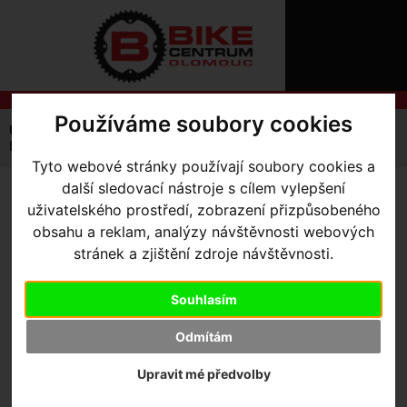
ÚVOD
NOVINKY
KONTAKT
O
NÁS
O
NÁKUPU
SLUŽBY
Používáme soubory cookies
REGISTRACE
Úvodní strana
Výbava pro jezdce
Dresy
Pánské
PŘIHLÁŠ
Rbx Mirage Jersey SS Men
✖
Tyto webové stránky používají soubory cookies a
PŘIHLAŠOVAC
další sledovací nástroje s cílem vylepšení
RBX MIRAGE JERSEY SS
uživatelského prostředí, zobrazení přizpůsobeného
HESLO
obsahu a reklam, analýzy návštěvnosti webových
MEN
- Hyper Green L
ZTRATILI JST
stránek a zjištění zdroje návštěvnosti.
Souhlasím
Odmítám
Výrobce:
Specialized
Upravit mé předvolby
Kód výrobce:
Skladem:
Ne