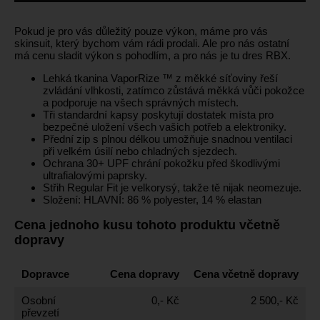
Pokud je pro vás důležitý pouze výkon, máme pro vás
skinsuit, který bychom vám rádi prodali. Ale pro nás ostatní
má cenu sladit výkon s pohodlím, a pro nás je tu dres RBX.
Lehká tkanina VaporRize ™ z měkké síťoviny řeší
zvládání vlhkosti, zatímco zůstává měkká vůči pokožce
a podporuje na všech správných místech.
Tři standardní kapsy poskytují dostatek místa pro
bezpečné uložení všech vašich potřeb a elektroniky.
Přední zip s plnou délkou umožňuje snadnou ventilaci
při velkém úsilí nebo chladných sjezdech.
Ochrana 30+ UPF chrání pokožku před škodlivými
ultrafialovými paprsky.
Střih Regular Fit je velkorysý, takže tě nijak neomezuje.
Složení: HLAVNÍ: 86 % polyester, 14 % elastan
Cena jednoho kusu tohoto produktu včetně
dopravy
Dopravce
Cena dopravy
Cena včetně dopravy
Osobní
0,- Kč
2 500,- Kč
převzetí