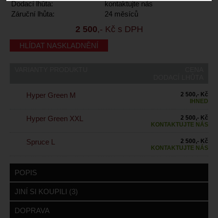
Dodací lhůta:
kontaktujte nás
Záruční lhůta:
24 měsíců
2 500
,- Kč s DPH
HLÍDAT NASKLADNĚNÍ
VARIANTY PRODUKTU
CENA
DODACÍ LHŮTA
Hyper Green M
2 500,- Kč
IHNED
Hyper Green XXL
2 500,- Kč
KONTAKTUJTE NÁS
Spruce L
2 500,- Kč
KONTAKTUJTE NÁS
POPIS
JINÍ SI KOUPILI (3)
DOPRAVA