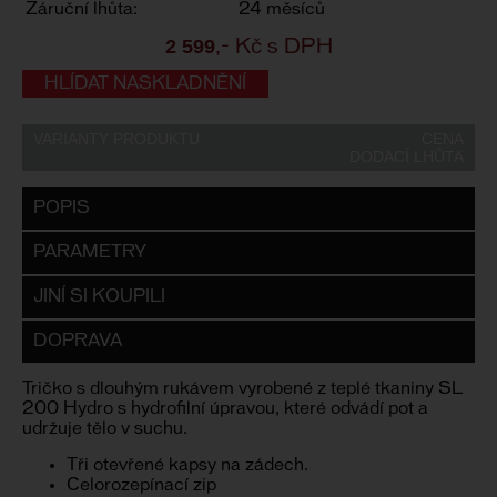
Záruční lhůta:
24 měsíců
2 599
,- Kč s DPH
HLÍDAT NASKLADNĚNÍ
VARIANTY PRODUKTU
CENA
DODACÍ LHŮTA
POPIS
PARAMETRY
JINÍ SI KOUPILI
DOPRAVA
Tričko s dlouhým rukávem vyrobené z teplé tkaniny SL
200 Hydro s hydrofilní úpravou, které odvádí pot a
udržuje tělo v suchu.
Tři otevřené kapsy na zádech.
Celorozepínací zip