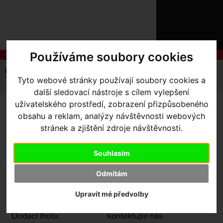
ÚVOD
NOVINKY
KONTAKT
O
NÁS
O
Používáme soubory cookies
NÁKUPU
SLUŽBY
REGISTRACE
Úvodní strana
Výbava pro jezdce
Dresy
Pánské
Tyto webové stránky používají soubory cookies a
PŘIHLÁ
Therminal RBX Comp Faze LS Jersey
✖
další sledovací nástroje s cílem vylepšení
PŘIHLAŠOVAC
uživatelského prostředí, zobrazení přizpůsobeného
THERMINAL RBX COMP
obsahu a reklam, analýzy návštěvnosti webových
HESL
stránek a zjištění zdroje návštěvnosti.
FAZE LS JERSEY
-
ZTRATILI JS
Grey/Black Faze Medium
Souhlasím
Odmítám
Výrobce:
Specialized
Upravit mé předvolby
Kód výrobce:
Skladem:
Ne
Dodací lhůta:
kontaktujte nás