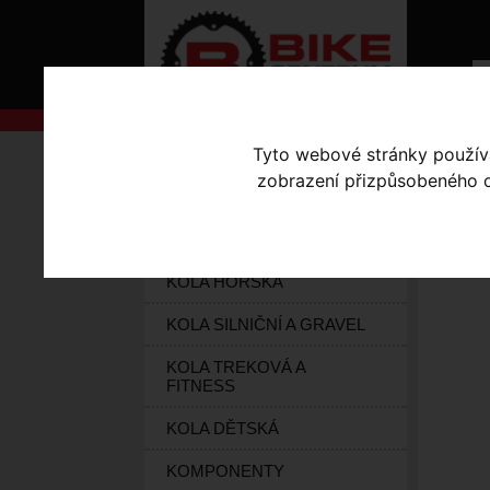
Tyto webové stránky používaj
AKCE
Úvodní s
zobrazení přizpůsobeného ob
KOLA S-WORKS
MI
ELEKTROKOLA
KOLA HORSKÁ
KOLA SILNIČNÍ A GRAVEL
KOLA TREKOVÁ A
FITNESS
KOLA DĚTSKÁ
KOMPONENTY