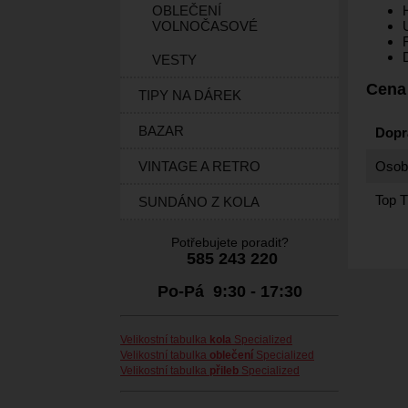
OBLEČENÍ
VOLNOČASOVÉ
D
VESTY
Cena
TIPY NA DÁREK
BAZAR
Dopr
Osobn
VINTAGE A RETRO
Top T
SUNDÁNO Z KOLA
Potřebujete poradit?
585 243 220
Po-Pá 9:30 - 17:30
Velikostní tabulka
kola
Specialized
Velikostní tabulka
oblečení
Specialized
Velikostní tabulka
přileb
Specialized