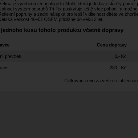
Helma je vyrobená technologií In-Mold, která jí dodává skvělý poměr 
Upínací systém popruhů Tri-Fix poskytuje ještě více pohodlí a možnos
Reflexní popruhy a zadní nálepka pro lepší viditelnost dítěte ve zho
ětská velikost 46–⁠⁠⁠⁠⁠⁠51 OSFM přibližně do věku 3 let.
 jednoho kusu tohoto produktu včetně dopravy
avce
Cena dopravy
í převzetí
0,- Kč
rans
230,- Kč
Celkovou cenu za veškeré objednan