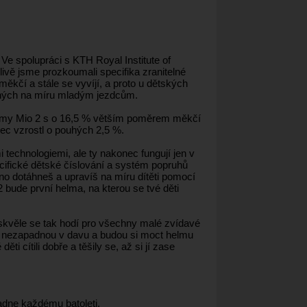
Ve spolupráci s KTH Royal Institute of
vě jsme prozkoumali specifika zranitelné
ěkčí a stále se vyvíjí, a proto u dětských
ených na míru mladým jezdcům.
lmy Mio 2 s o 16,5 % větším poměrem měkčí
ec vzrostl o pouhých 2,5 %.
echnologiemi, ale ty nakonec fungují jen v
cifické dětské číslování a systém popruhů
no dotáhneš a upravíš na míru dítěti pomocí
2 bude první helma, na kterou se tvé děti
kvěle se tak hodí pro všechny malé zvídavé
ak nezapadnou v davu a budou si moct helmu
ti cítili dobře a těšily se, až si jí zase
adne každému batoleti.