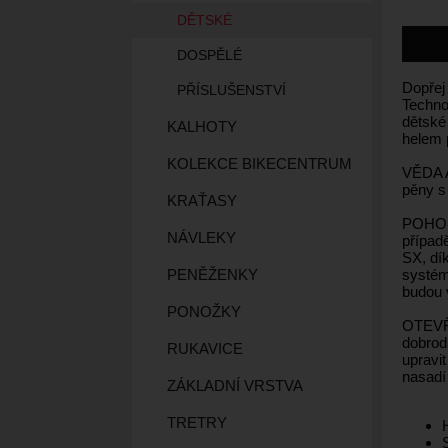
DĚTSKÉ
DOSPĚLÉ
Dopřej
PŘÍSLUŠENSTVÍ
Techno
dětské 
KALHOTY
helem 
KOLEKCE BIKECENTRUM
VĚDA A
pěny s
KRAŤASY
POHODL
NÁVLEKY
případ
SX, dí
systému
PENĚŽENKY
budou v
PONOŽKY
OTEVŘI
dobrod
RUKAVICE
upravit
nasadí 
ZÁKLADNÍ VRSTVA
TRETRY