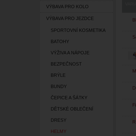
VARI
VÝBAVA PRO KOLO
VÝBAVA PRO JEZDCE
Bl
SPORTOVNÍ KOSMETIKA
Sa
BATOHY
VÝŽIVA A NÁPOJE
BEZPEČNOST
Mu
BRÝLE
BUNDY
De
ČEPICE A ŠÁTKY
Fi
DĚTSKÉ OBLEČENÍ
DRESY
R
HELMY