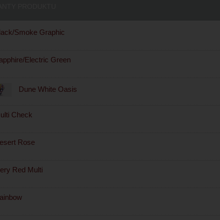
ANTY PRODUKTU
ack/Smoke Graphic
pphire/Electric Green
Dune White Oasis
lti Check
sert Rose
ery Red Multi
ainbow