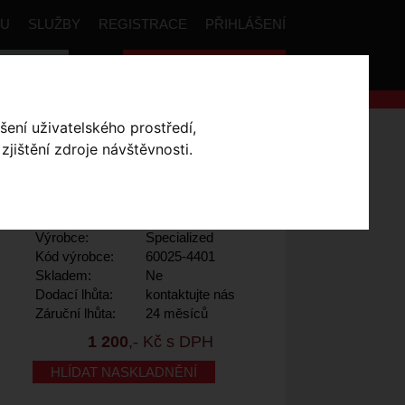
PU
SLUŽBY
REGISTRACE
PŘIHLÁŠENÍ
Celková cena:
0
,- Kč
šení uživatelského prostředí,
jištění zdroje návštěvnosti.
Výrobce:
Specialized
Kód výrobce:
60025-4401
Skladem:
Ne
Dodací lhůta:
kontaktujte nás
Záruční lhůta:
24 měsíců
1 200
,- Kč s DPH
HLÍDAT NASKLADNĚNÍ