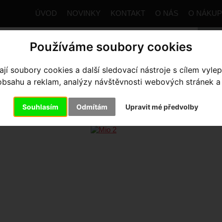
ÚVOD
NOVINKY
KONTAKT
O NÁS
O NÁKU
Používáme soubory cookies
í soubory cookies a další sledovací nástroje s cílem vylep
trana
Výbava pro jezdce
Helmy
Dětské
Mio 2
sahu a reklam, analýzy návštěvnosti webových stránek a z
O 2
- Black/Smoke Graphic
Souhlasím
Odmítám
Upravit mé předvolby