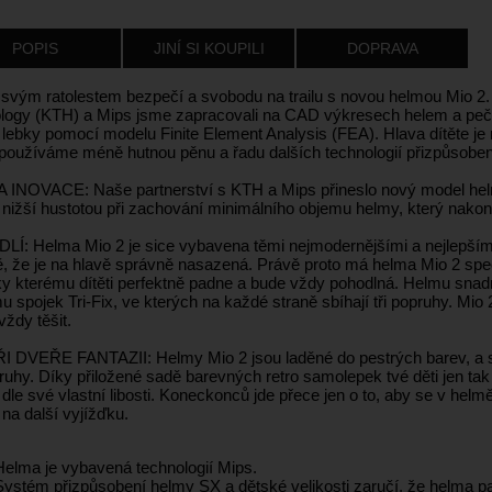
POPIS
JINÍ SI KOUPILI
DOPRAVA
 svým ratolestem bezpečí a svobodu na trailu s novou helmou Mio 2. 
logy (KTH) a Mips jsme zapracovali na CAD výkresech helem a pečli
lebky pomocí modelu Finite Element Analysis (FEA). Hlava dítěte je m
používáme méně hutnou pěnu a řadu dalších technologií přizpůsob
 INOVACE: Naše partnerství s KTH a Mips přineslo nový model he
 nižší hustotou při zachování minimálního objemu helmy, který nakon
Í: Helma Mio 2 je sice vybavena těmi nejmodernějšími a nejlepšími t
ě, že je na hlavě správně nasazená. Právě proto má helma Mio 2 spe
ky kterému dítěti perfektně padne a bude vždy pohodlná. Helmu snad
 spojek Tri-Fix, ve kterých na každé straně sbíhají tři popruhy. Mio 
ždy těšit.
 DVEŘE FANTAZII: Helmy Mio 2 jsou laděné do pestrých barev, a s
ruhy. Díky přiložené sadě barevných retro samolepek tvé děti jen t
 dle své vlastní libosti. Koneckonců jde přece jen o to, aby se v helmě dě
na další vyjížďku.
Helma je vybavená technologií Mips.
Systém přizpůsobení helmy SX a dětské velikosti zaručí, že helma p