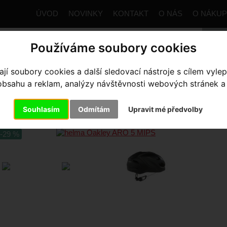
ÚVOD
NOVINKY
KONTAKT
O NÁS
O NÁKU
Používáme soubory cookies
í soubory cookies a další sledovací nástroje s cílem vylep
trana
Výbava pro jezdce
Helmy
Dospělé
helma Oakl
sahu a reklam, analýzy návštěvnosti webových stránek a z
LMA OAKLEY ARO 5 MIPS
- Blac
Souhlasím
Odmítám
Upravit mé předvolby
-29 %