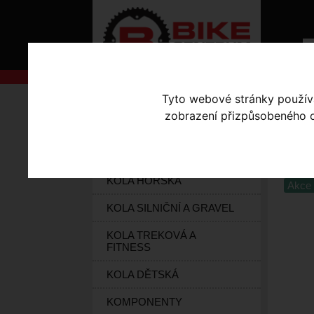
Tyto webové stránky používaj
AKCE
Úvodní s
zobrazení přizpůsobeného ob
KOLA S-WORKS
HE
ELEKTROKOLA
KOLA HORSKÁ
Akce 
KOLA SILNIČNÍ A GRAVEL
KOLA TREKOVÁ A
FITNESS
KOLA DĚTSKÁ
KOMPONENTY