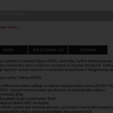
ANTY PRODUKTU
tte White L
POPIS
JINÍ SI KOUPILI (3)
DOPRAVA
vá cyklistická helma Oakley ARO5, která díky hybrid shell konstruk
lou rovnováhu mezi zvýšenou ochranou a úsporou hmotnosti. Helma 
jí nejvyšší úroveň výkonu a maximální bezpečnost s integrovanou t
try helmy Oakley ARO5:
certifikovaná helma splňuje evropské bezpečnostní normy ASTM F
MIPS - bezpečnostní systém pro tlumení vícenásobného nárazu.
hmotnost 300g
dva pláště Dual-Construciton Shell
nárazuvzdorná ABS skořepina
In-Mold systém pro vysokou pevnost, pružnost a maximální bezpečn
nastavitelné větrací otvory kompatibilní pro usazení brýlí