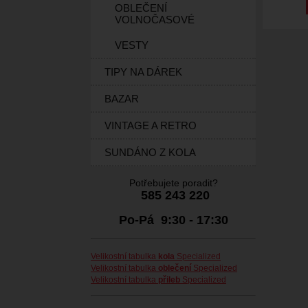
OBLEČENÍ
VOLNOČASOVÉ
VESTY
TIPY NA DÁREK
BAZAR
VINTAGE A RETRO
SUNDÁNO Z KOLA
Potřebujete poradit?
585 243 220
Po-Pá 9:30 - 17:30
Velikostní tabulka
kola
Specialized
Velikostní tabulka
oblečení
Specialized
Velikostní tabulka
přileb
Specialized