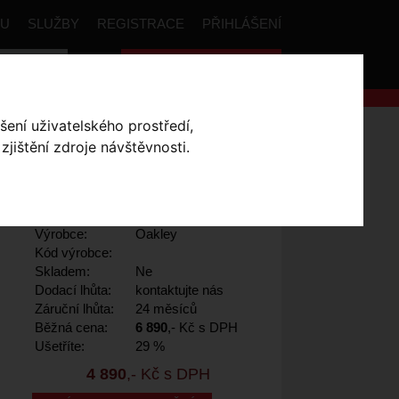
PU
SLUŽBY
REGISTRACE
PŘIHLÁŠENÍ
Celková cena:
0
,- Kč
šení uživatelského prostředí,
ey ARO 5 MIPS
jištění zdroje návštěvnosti.
kout M
Výrobce:
Oakley
Kód výrobce:
Skladem:
Ne
Dodací lhůta:
kontaktujte nás
Záruční lhůta:
24 měsíců
Běžná cena:
6 890
,- Kč s DPH
Ušetříte:
29 %
4 890
,- Kč s DPH