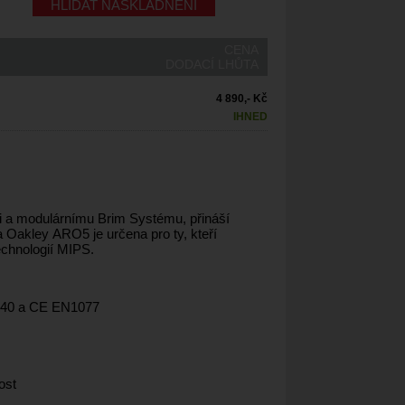
HLÍDAT NASKLADNĚNÍ
CENA
DODACÍ LHŮTA
4 890,- Kč
IHNED
ci a modulárnímu Brim Systému, přináší
Oakley ARO5 je určena pro ty, kteří
echnologií MIPS.
2040 a CE EN1077
ost