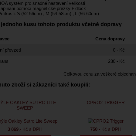
BOA systém pro snadné nastavení velikosti
zapínání pomocí magnetické přezky Fidlock
Velikosti: S (52-56cm) , M (54-58cm) , L (56-60cm)
 jednoho kusu tohoto produktu včetně dopravy
avce
Cena dopravy
í převzetí
0,- Kč
rans
230,- Kč
Celkovou cenu za veškeré objednan
uto zboží si zákazníci také koupili:
ÝLE OAKLEY SUTRO LITE
CPRO2 TRIGGER
SWEEP
3 869
,- Kč s DPH
750
,- Kč s DPH