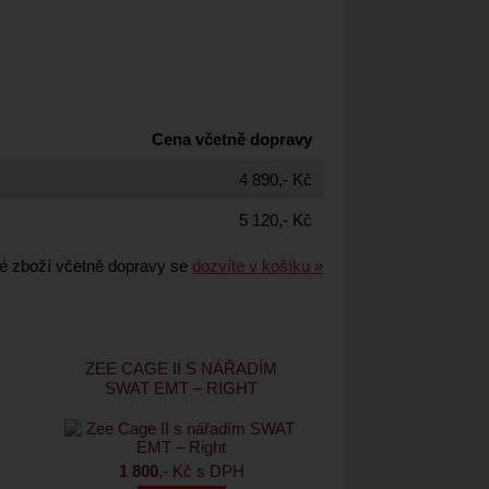
Cena včetně dopravy
4 890,- Kč
5 120,- Kč
é zboží včetně dopravy se
dozvíte v košíku »
ZEE CAGE II S NÁŘADÍM
SWAT EMT – RIGHT
1 800
,- Kč s DPH