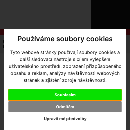
ÚVOD
NOVINKY
KONTAKT
O
NÁS
O
NÁKUPU
SLUŽBY
Používáme soubory cookies
REGISTRACE
Úvodní strana
Výbava pro jezdce
Helmy
PŘIHLÁŠ
Dospělé
helma Specialized Airnet MIPS
✖
Tyto webové stránky používají soubory cookies a
PŘIHLAŠOVAC
další sledovací nástroje s cílem vylepšení
HELMA SPECIALIZED
uživatelského prostředí, zobrazení přizpůsobeného
HESLO
obsahu a reklam, analýzy návštěvnosti webových
AIRNET MIPS
- Wild Matte
stránek a zjištění zdroje návštěvnosti.
ZTRATILI JST
Dove Grey S
Souhlasím
Odmítám
Upravit mé předvolby