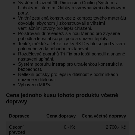
Systém chlazení 4th Dimension Cooling System s
hlubokými interními žlábky a vyrovnanými odvodovými
porty.
Vnitřní zesílená konstrukce z kompozitového materiálu
dovoluje, abychom ji zkonstruovali s většími
ventilačními otvory pro lepší chlazení.
Polstrování drirelease® s vlnou Merino pro zvýšené
pohodlí a lepší absorpci potu a snížení teploty.
Tenké, měkké a lehké pásky 4X DryLite se pod vlivem
potu nebo vody nebudou roztahovat.
Rozdělovač popruhů Tri-Fix pro lepší pohodlí a snadné
nastavení upínání.
Systém popruhů Instrap pro ultra-lehkou konstrukci a
bezpečnost.
Reflexní potisky pro lepší viditelnost v podmínkách
snížené viditelnosti.
Vybaveno MIPS.
Cena jednoho kusu tohoto produktu včetně
dopravy
Dopravce
Cena dopravy
Cena včetně dopravy
Osobní
0,- Kč
2 700,- Kč
převzetí