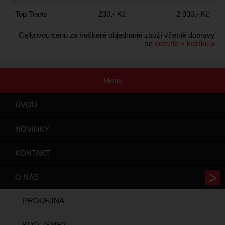
Top Trans
230,- Kč
2 930,- Kč
Celkovou cenu za veškeré objednané zboží včetně dopravy
se
dozvíte v košíku »
Menu
ÚVOD
NOVINKY
KONTAKT
O NÁS
PRODEJNA
KDO JSME?