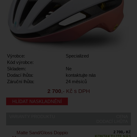
Výrobce:
Specialized
Kód výrobce:
Skladem:
Ne
Dodací lhůta:
kontaktujte nás
Záruční lhůta:
24 měsíců
2 700
,- Kč s DPH
HLÍDAT NASKLADNĚNÍ
VARIANTY PRODUKTU
CENA
DODACÍ LHŮTA
Matte Sand/Gloss Doppio
2 700,- Kč
KONTAKTUJTE NÁS