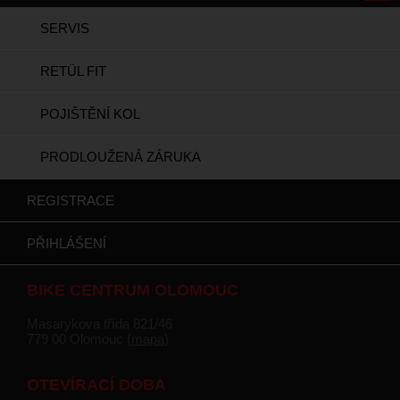
SERVIS
RETÜL FIT
POJIŠTĚNÍ KOL
PRODLOUŽENÁ ZÁRUKA
REGISTRACE
PŘIHLÁŠENÍ
BIKE CENTRUM OLOMOUC
Masarykova třída 821/46
779 00 Olomouc (
mapa
)
OTEVÍRACÍ DOBA