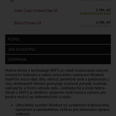
M
Satin Cast Umber/Clay M
2 700,- Kč
KONTAKTUJTE NÁS
Black/Smoke M
2 700,- Kč
KONTAKTUJTE NÁS
POPIS
JINÍ SI KOUPILI
DOPRAVA
Helma Airnet s technologií MIPS je volně inspirovaná starými
koženými helmami a nabízí extra lehké nastavení Mindset
HairPort micro-dial, díky němuž perfektně sedí a polstrování z
vlny drirelease® Merino poskytuje zvýšené pohodlí, kontrolu
nad pachy a řízení odvodu potu. Jednoduchá a čistá helma
Airnet s MIPS je ideálním spojením funkčnosti a výkonu pro
jezdce toužící po dobrodružství a stylu.
Ultra-lehký systém Mindset se systémem kolečkového
nastavení a nastavitelnou výškou pro dokonalou úpravu
velikosti.