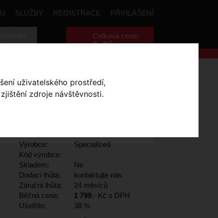
PU
SLUŽBY
REGISTRACE
PŘIHLÁŠENÍ
Celková cena:
0
,- Kč
ialized Chamonix 2
šení uživatelského prostředí,
jištění zdroje návštěvnosti.
2
- Gloss Rocket Red
Výrobce:
Specialized
Kód výrobce:
Skladem:
Ne
Dodací lhůta:
kontaktujte nás
Záruční lhůta:
24 měsíců
Běžná cena:
1 799
,- Kč s DPH
Ušetříte:
38 %