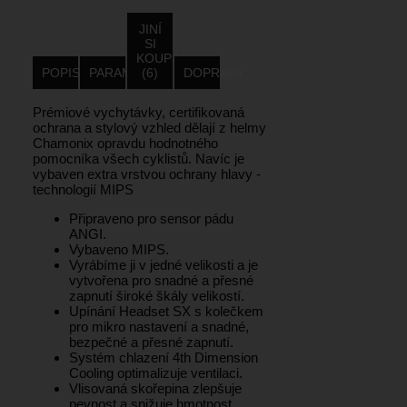
JINÍ
SI
KOUPILI
POPIS
PARAMETRY
(6)
DOPRAVA
Prémiové vychytávky, certifikovaná
ochrana a stylový vzhled dělají z helmy
Chamonix opravdu hodnotného
pomocníka všech cyklistů. Navíc je
vybaven extra vrstvou ochrany hlavy -
technologií MIPS
Připraveno pro sensor pádu
ANGI.
Vybaveno MIPS.
Vyrábíme ji v jedné velikosti a je
vytvořena pro snadné a přesné
zapnutí široké škály velikostí.
Upínání Headset SX s kolečkem
pro mikro nastavení a snadné,
bezpečné a přesné zapnutí.
Systém chlazení 4th Dimension
Cooling optimalizuje ventilaci.
Vlisovaná skořepina zlepšuje
pevnost a snižuje hmotnost.