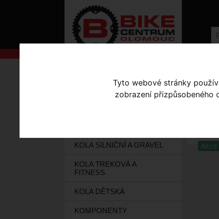
AKCE
Úvodní s
Tyto webové stránky používaj
KOLA S-WORKS
zobrazení přizpůsobeného ob
HE
ELEKTROKOLA
SM
KOLA HORSKÁ
KOLA SILNIČNÍ A GRAVEL
Akce 
KOLA TREKOVÁ A
FITNESS
KOLA DĚTSKÁ
KOMPONENTY