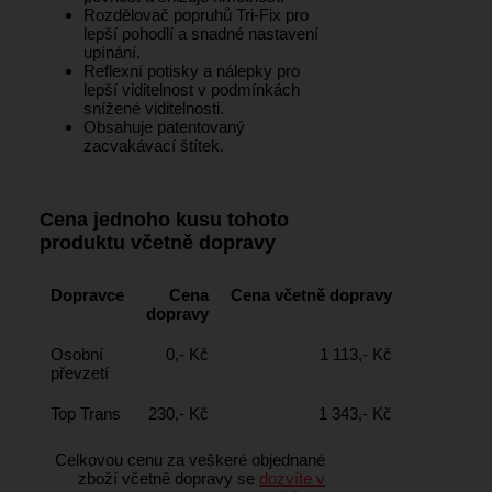
Rozdělovač popruhů Tri-Fix pro
lepší pohodlí a snadné nastavení
upínání.
Reflexní potisky a nálepky pro
lepší viditelnost v podmínkách
snížené viditelnosti.
Obsahuje patentovaný
zacvakávací štítek.
Cena jednoho kusu tohoto
produktu včetně dopravy
Dopravce
Cena
Cena včetně dopravy
dopravy
Osobní
0,- Kč
1 113,- Kč
převzetí
Top Trans
230,- Kč
1 343,- Kč
Celkovou cenu za veškeré objednané
zboží včetně dopravy se
dozvíte v