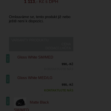
1 113
,- Kč s DPH
Omlouváme se, tento produkt již nebo
ještě není k dispozici.
VARIANTY PRODUKTU
CENA
DODACÍ LHŮTA
Gloss White SM/MED
AKCE
990,- Kč
KONTAKTUJTE NÁS
Gloss White MED/LG
AKCE
990,- Kč
KONTAKTUJTE NÁS
AKCE
Matte Black
SM/MED