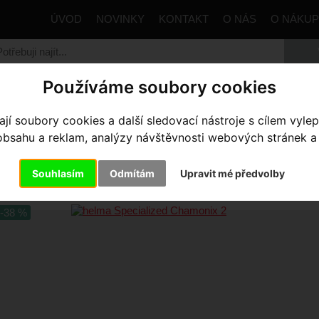
ÚVOD
NOVINKY
KONTAKT
O NÁS
O NÁKU
Používáme soubory cookies
trana
Výbava pro jezdce
Helmy
Dospělé
helma Spec
í soubory cookies a další sledovací nástroje s cílem vylep
sahu a reklam, analýzy návštěvnosti webových stránek a z
LMA SPECIALIZED CHAMONIX 
/MED
Souhlasím
Odmítám
Upravit mé předvolby
-38 %