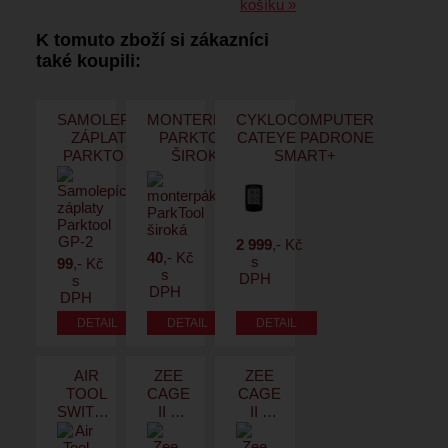
košíku »
K tomuto zboží si zákazníci
také koupili:
SAMOLEPÍCÍ
MONTERPÁKA
CYKLOCOMPUTER
ZÁPLATY
PARKTOOL
CATEYE PADRONE
PARKTOOL
ŠIROKÁ
SMART+
GP-2
2 999
,- Kč
40
,- Kč
s
99
,- Kč
s
DPH
s
DPH
DPH
AIR
ZEE
ZEE
TOOL
CAGE
CAGE
SWITCH
II –
II –
SPORT
LEFT
RIGHT
PUMP