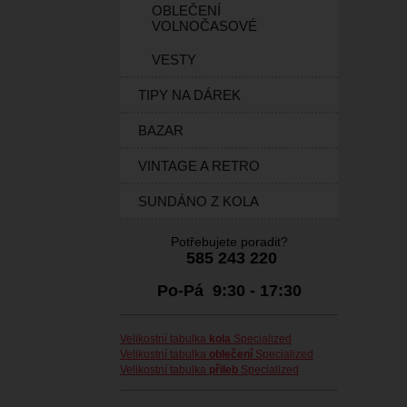
OBLEČENÍ
VOLNOČASOVÉ
VESTY
TIPY NA DÁREK
BAZAR
VINTAGE A RETRO
SUNDÁNO Z KOLA
Potřebujete poradit?
585 243 220
Po-Pá 9:30 - 17:30
Velikostní tabulka
kola
Specialized
Velikostní tabulka
oblečení
Specialized
Velikostní tabulka
přileb
Specialized