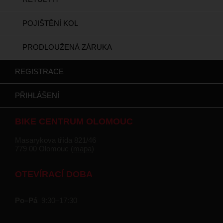
POJIŠTĚNÍ KOL
PRODLOUŽENÁ ZÁRUKA
REGISTRACE
PŘIHLÁŠENÍ
BIKE CENTRUM OLOMOUC
Masarykova třída 821/46
779 00 Olomouc (
mapa
)
OTEVÍRACÍ DOBA
Po–Pá
9:30–17:30