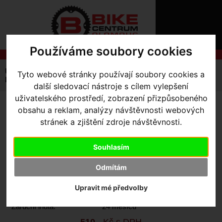
ÚVOD
NOVINKY
KONTAKT
O
NÁS
Používáme soubory cookies
O
NÁKUPU
SLUŽBY
REGISTRACE
Úvodní strana
Výbava pro jezdce
Helmy
Tyto webové stránky používají soubory cookies a
PŘIHLÁŠ
Příslušenství
vycpávky Ambush Comp Pad Set
další sledovací nástroje s cílem vylepšení
✖
PŘIHLAŠOVAC
uživatelského prostředí, zobrazení přizpůsobeného
obsahu a reklam, analýzy návštěvnosti webových
VYCPÁVKY AMBUSH COMP
HESLO
stránek a zjištění zdroje návštěvnosti.
PAD SET
ZTRATILI JST
Souhlasím
Výrobce:
Specialized
Odmítám
Kód výrobce:
60517-3005
Skladem:
Ano, v Olomouci
Upravit mé předvolby
Dodací lhůta:
IHNED
Záruční lhůta:
24 měsíců
510
,- Kč s DPH