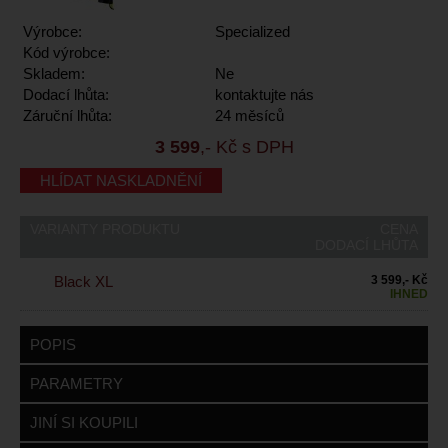
Výrobce:
Specialized
Kód výrobce:
Skladem:
Ne
Dodací lhůta:
kontaktujte nás
Záruční lhůta:
24 měsíců
3 599
,- Kč s DPH
HLÍDAT NASKLADNĚNÍ
VARIANTY PRODUKTU
CENA
DODACÍ LHŮTA
Black XL
3 599,- Kč
IHNED
POPIS
PARAMETRY
JINÍ SI KOUPILI