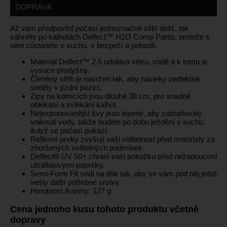
DOPRAVA
Až vám předpověď počasí jednoznačně slíbí déšť, tak
sáhněte po kalhotách Deflect™ H2O Comp Pants, protože s
nimi zůstanete v suchu, v bezpečí a pohodlí.
Materiál Deflect™ 2.5 odolává větru, vodě a k tomu je
vysoce prodyšný.
Členěný střih je navržen tak, aby návleky perfektně
seděly v jízdní pozici.
Zipy na kotnících jsou dlouhé 38 cm, pro snadné
oblékání a svlékání kalhot.
Nejexponovanější švy jsou lepené, aby zabraňovaly
vniknutí vody, takže budete po dobu ježdění v suchu,
ikdyž se počasí pokazí.
Reflexní prvky zvyšují vaši viditelnost před motoristy za
zhoršených světelných podmínek.
Deflect® UV 50+ chrání vaši pokožku před nežádoucími
ultrafialovými paprsky.
Semi-Form Fit sedí na těle tak, aby se vám pod něj ještě
vešly další potřebné vrstvy.
Hmotnost tkaniny: 127 g
Cena jednoho kusu tohoto produktu včetně
dopravy