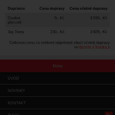
Dopravce
Cena dopravy
Cena včetně dopravy
Osobní
0,- Kč
3 599,- Kč
převzetí
Top Trans
230,- Kč
3 829,- Kč
Celkovou cenu za veškeré objednané zboží včetně dopravy
se
dozvíte v košíku »
Menu
ÚVOD
NOVINKY
KONTAKT