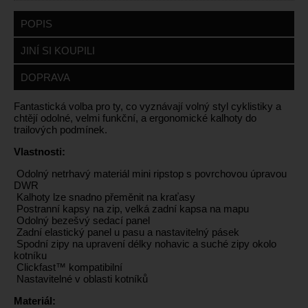
POPIS
JINÍ SI KOUPILI
DOPRAVA
​Fantastická volba pro ty, co vyznávají volný styl cyklistiky a
chtějí odolné, velmi funkční, a ergonomické kalhoty do
trailových podmínek.
Vlastnosti:
Odolný netrhavý materiál mini ripstop s povrchovou úpravou
DWR
Kalhoty lze snadno přeměnit na kraťasy
Postranní kapsy na zip, velká zadní kapsa na mapu
Odolný bezešvý sedací panel
Zadní elastický panel u pasu a nastavitelný pásek
Spodní zipy na upravení délky nohavic a suché zipy okolo
kotníku
Clickfast™ kompatibilní
Nastavitelné v oblasti kotníků
Materiál: