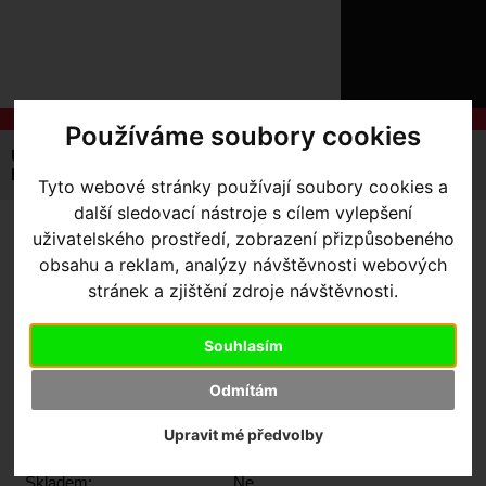
ÚVOD
NOVINKY
KONTAKT
O
NÁS
O
NÁKUPU
SLUŽBY
Používáme soubory cookies
REGISTRACE
Úvodní strana
Výbava pro jezdce
Kalhoty
PŘIHLÁŠ
Pánské
Kalhoty Endura HUMMVEE ZIP-OFF II - černé
Tyto webové stránky používají soubory cookies a
✖
další sledovací nástroje s cílem vylepšení
PŘIHLAŠOVAC
uživatelského prostředí, zobrazení přizpůsobeného
KALHOTY ENDURA
HESLO
obsahu a reklam, analýzy návštěvnosti webových
HUMMVEE ZIP-OFF II -
stránek a zjištění zdroje návštěvnosti.
ZTRATILI JST
ČERNÉ
- M
Souhlasím
Odmítám
Upravit mé předvolby
Výrobce:
Endura
Kód výrobce:
E8075BK/2
Skladem:
Ne