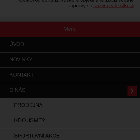
Celkovou cenu za veškeré objednané zboží včetně
dopravy se
dozvíte v košíku »
Menu
ÚVOD
NOVINKY
KONTAKT
O NÁS
PRODEJNA
KDO JSME?
SPORTOVNÍ AKCE