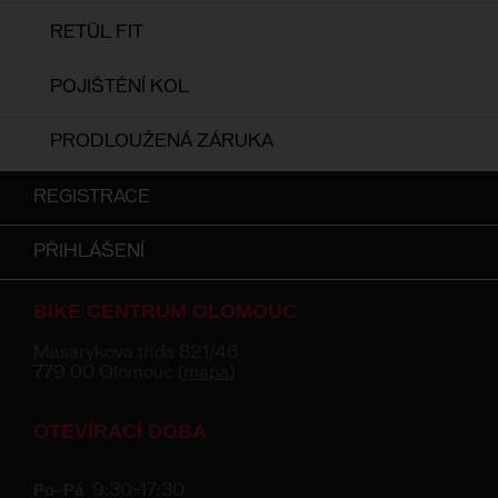
RETÜL FIT
POJIŠTĚNÍ KOL
PRODLOUŽENÁ ZÁRUKA
REGISTRACE
PŘIHLÁŠENÍ
BIKE CENTRUM OLOMOUC
Masarykova třída 821/46
779 00 Olomouc (
mapa
)
OTEVÍRACÍ DOBA
Po–Pá
9:30–17:30