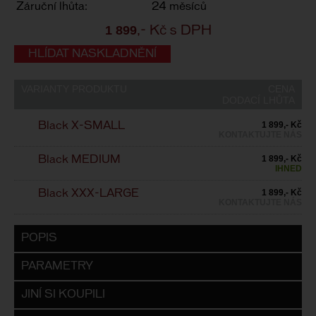
Záruční lhůta:
24 měsíců
1 899
,- Kč s DPH
HLÍDAT NASKLADNĚNÍ
VARIANTY PRODUKTU
CENA
DODACÍ LHŮTA
1 899,- Kč
Black X-SMALL
KONTAKTUJTE NÁS
1 899,- Kč
Black MEDIUM
IHNED
1 899,- Kč
Black XXX-LARGE
KONTAKTUJTE NÁS
POPIS
PARAMETRY
JINÍ SI KOUPILI