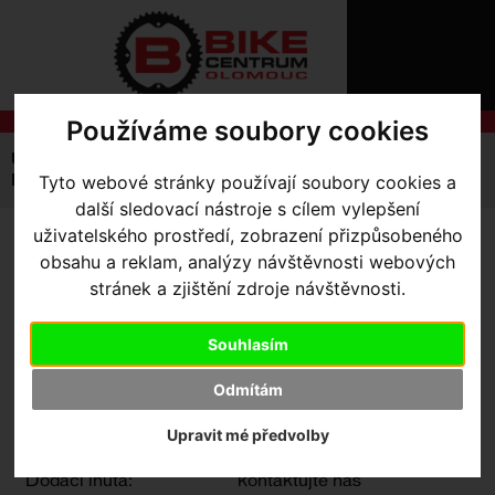
ÚVOD
NOVINKY
KONTAKT
O
NÁS
O
Používáme soubory cookies
NÁKUPU
SLUŽBY
REGISTRACE
Úvodní strana
Výbava pro jezdce
Kalhoty
PŘIHLÁ
Pánské
Tyto webové stránky používají soubory cookies a
Therminal RBX Sport Bib Tight without Padding
✖
další sledovací nástroje s cílem vylepšení
PŘIHLAŠOVAC
uživatelského prostředí, zobrazení přizpůsobeného
THERMINAL RBX SPORT BIB
obsahu a reklam, analýzy návštěvnosti webových
HESL
stránek a zjištění zdroje návštěvnosti.
TIGHT WITHOUT PADDING
-
ZTRATILI JS
Black SMALL
Souhlasím
Odmítám
Výrobce:
Specialized
Kód výrobce:
Upravit mé předvolby
Skladem:
Ne
Dodací lhůta:
kontaktujte nás