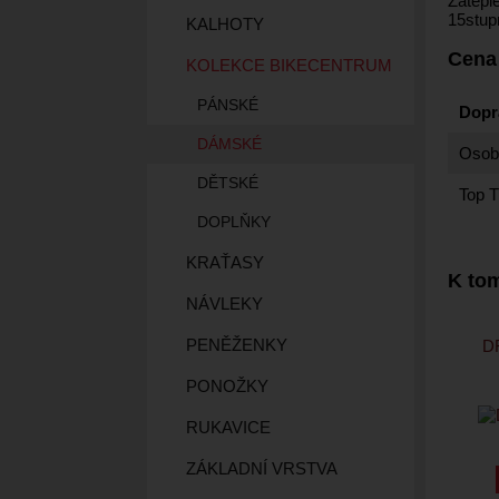
Zatepl
15stup
KALHOTY
Cena
KOLEKCE BIKECENTRUM
PÁNSKÉ
Dopr
DÁMSKÉ
Osobn
DĚTSKÉ
Top T
DOPLŇKY
KRAŤASY
K tom
NÁVLEKY
PENĚŽENKY
D
PONOŽKY
RUKAVICE
ZÁKLADNÍ VRSTVA