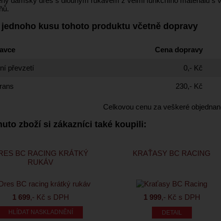
ený dámský dres s dlouhým rukávem z velmi funkčního materiálu s v
ňů.
 jednoho kusu tohoto produktu včetně dopravy
avce
Cena dopravy
í převzetí
0,- Kč
rans
230,- Kč
Celkovou cenu za veškeré objednan
uto zboží si zákazníci také koupili:
RES BC RACING KRÁTKÝ
KRAŤASY BC RACING
RUKÁV
1 699
,- Kč s DPH
1 999
,- Kč s DPH
HLÍDAT NASKLADNĚNÍ