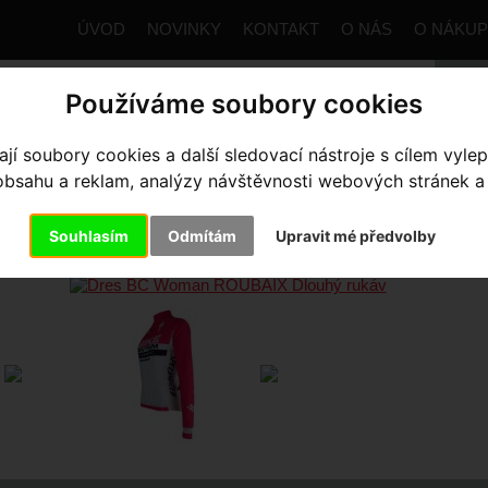
ÚVOD
NOVINKY
KONTAKT
O NÁS
O NÁKU
Používáme soubory cookies
í soubory cookies a další sledovací nástroje s cílem vylep
trana
Výbava pro jezdce
Kolekce Bikecentrum
Dámské
sahu a reklam, analýzy návštěvnosti webových stránek a z
ES BC WOMAN ROUBAIX DLO
Souhlasím
Odmítám
Upravit mé předvolby