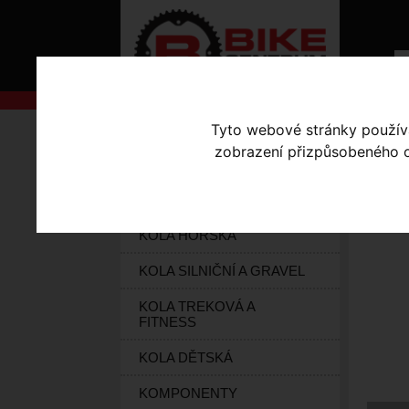
AKCE
Tyto webové stránky používaj
Úvodní s
zobrazení přizpůsobeného ob
KOLA S-WORKS
DR
ELEKTROKOLA
KOLA HORSKÁ
KOLA SILNIČNÍ A GRAVEL
KOLA TREKOVÁ A
FITNESS
KOLA DĚTSKÁ
KOMPONENTY