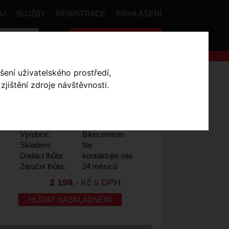
PU
SLUŽBY
REGISTRACE
PŘIHLÁŠENÍ
Celková cena:
0
,- Kč
šení uživatelského prostředí,
Dres BC Woman ROUBAIX Dlouhý rukáv
jištění zdroje návštěvnosti.
UHÝ RUKÁV
- XXS
Výrobce:
Bikecentrum
Skladem:
Ne
Dodací lhůta:
kontaktujte nás
Záruční lhůta:
24 měsíců
2 199
,- Kč s DPH
HLÍDAT NASKLADNĚNÍ