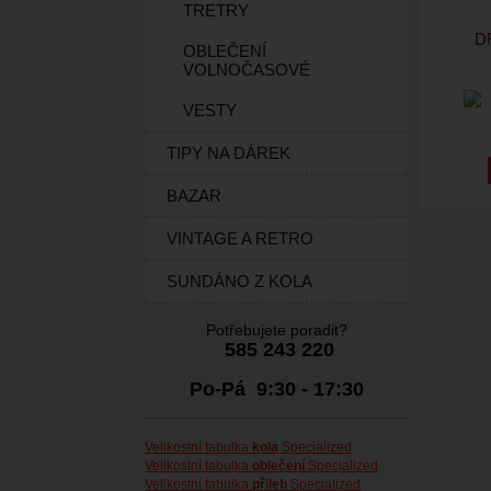
TRETRY
D
OBLEČENÍ
VOLNOČASOVÉ
VESTY
TIPY NA DÁREK
BAZAR
VINTAGE A RETRO
SUNDÁNO Z KOLA
Potřebujete poradit?
585 243 220
Po-Pá 9:30 - 17:30
Velikostní tabulka
kola
Specialized
Velikostní tabulka
oblečení
Specialized
Velikostní tabulka
přileb
Specialized