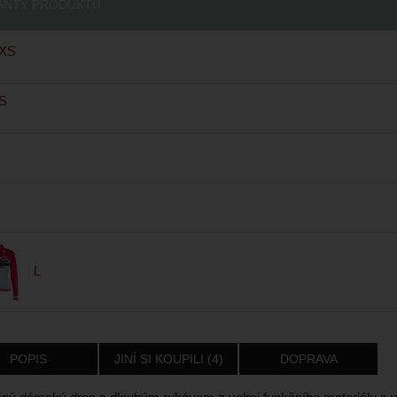
ANTY PRODUKTU
XS
S
M
L
POPIS
JINÍ SI KOUPILI (4)
DOPRAVA