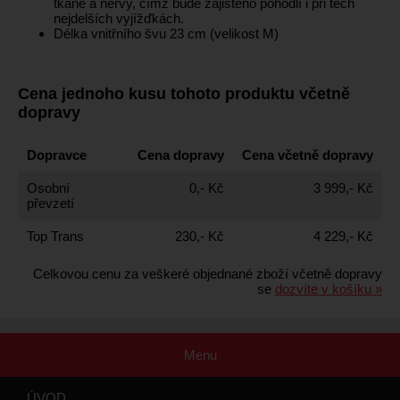
tkáně a nervy, čímž bude zajištěno pohodlí i při těch
nejdelších vyjížďkách.
Délka vnitřního švu 23 cm (velikost M)
Cena jednoho kusu tohoto produktu včetně
dopravy
Dopravce
Cena dopravy
Cena včetně dopravy
Osobní
0,- Kč
3 999,- Kč
převzetí
Top Trans
230,- Kč
4 229,- Kč
Celkovou cenu za veškeré objednané zboží včetně dopravy
se
dozvíte v košíku »
Menu
ÚVOD