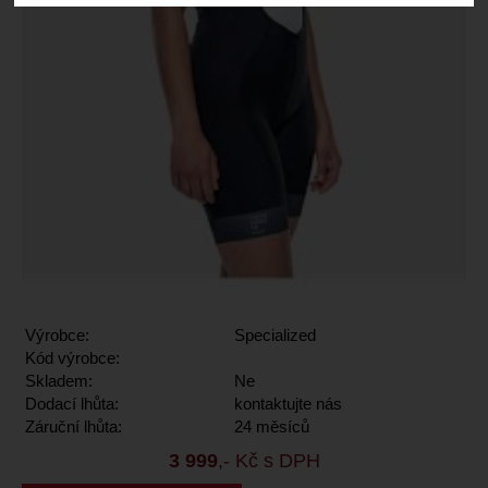
Výrobce:
Specialized
Kód výrobce:
Skladem:
Ne
Dodací lhůta:
kontaktujte nás
Záruční lhůta:
24 měsíců
3 999
,- Kč s DPH