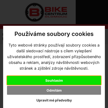
ÚVOD
NOVINKY
KONTAKT
O
NÁS
O
NÁKUPU
SLUŽBY
Používáme soubory cookies
REGISTRACE
Úvodní strana
Výbava pro jezdce
Kraťasy
PŘIHLÁŠ
Dámské
Women's SL Expert Bib Shorts – Mixtape Collection
✖
Tyto webové stránky používají soubory cookies a
PŘIHLAŠOVAC
další sledovací nástroje s cílem vylepšení
WOMEN'S SL EXPERT BIB
uživatelského prostředí, zobrazení přizpůsobeného
HESLO
SHORTS – MIXTAPE
obsahu a reklam, analýzy návštěvnosti webových
ZTRATILI JST
stránek a zjištění zdroje návštěvnosti.
COLLECTION
- Black X-Small
Souhlasím
Odmítám
Upravit mé předvolby