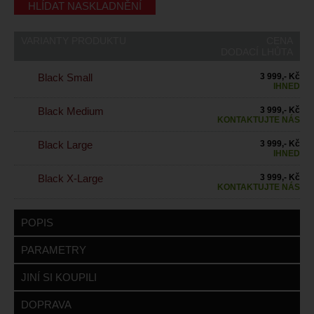
HLÍDAT NASKLADNĚNÍ
VARIANTY PRODUKTU
CENA
DODACÍ LHŮTA
Black Small
3 999,- Kč
IHNED
Black Medium
3 999,- Kč
KONTAKTUJTE NÁS
Black Large
3 999,- Kč
IHNED
Black X-Large
3 999,- Kč
KONTAKTUJTE NÁS
POPIS
PARAMETRY
JINÍ SI KOUPILI
DOPRAVA