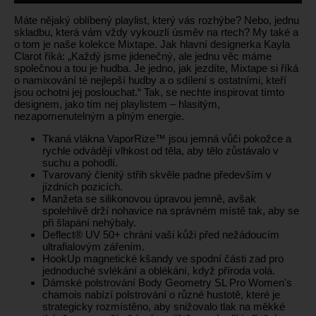
Máte nějaký oblíbený playlist, který vás rozhýbe? Nebo, jednu
skladbu, která vám vždy vykouzlí úsměv na rtech? My také a
o tom je naše kolekce Mixtape. Jak hlavní designerka Kayla
Clarot říká: „Každý jsme jidenečný, ale jednu věc máme
společnou a tou je hudba. Je jedno, jak jezdíte, Mixtape si říká
o namixování té nejlepší hudby a o sdílení s ostatními, kteří
jsou ochotni jej poslouchat.“ Tak, se nechte inspirovat tímto
designem, jako tím nej playlistem – hlasitým,
nezapomenutelným a plným energie.
Tkaná vlákna VaporRize™ jsou jemná vůči pokožce a
rychle odvádějí vlhkost od těla, aby tělo zůstávalo v
suchu a pohodlí.
Tvarovaný členitý střih skvěle padne především v
jízdních pozicích.
Manžeta se silikonovou úpravou jemně, avšak
spolehlivě drží nohavice na správném místě tak, aby se
při šlapání nehýbaly.
Deflect® UV 50+ chrání vaši kůži před nežádoucím
ultrafialovým zářením.
HookUp magnetické kšandy ve spodní části zad pro
jednoduché svlékání a oblékání, když příroda volá.
Dámské polstrování Body Geometry SL Pro Women's
chamois nabízí polstrování o různé hustotě, které je
strategicky rozmístěno, aby snižovalo tlak na měkké