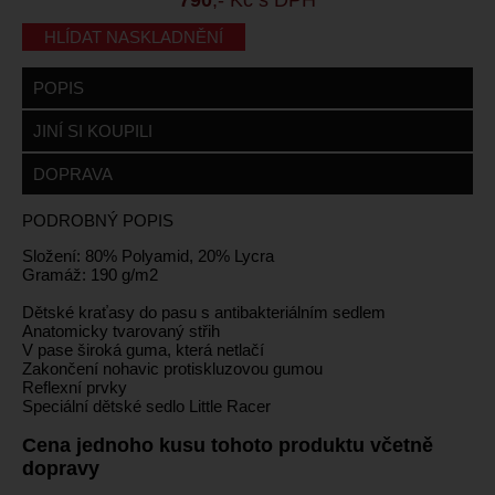
HLÍDAT NASKLADNĚNÍ
POPIS
JINÍ SI KOUPILI
DOPRAVA
PODROBNÝ POPIS
Složení: 80% Polyamid, 20% Lycra
Gramáž: 190 g/m2
Dětské kraťasy do pasu s antibakteriálním sedlem
Anatomicky tvarovaný střih
V pase široká guma, která netlačí
Zakončení nohavic protiskluzovou gumou
Reflexní prvky
Speciální dětské sedlo Little Racer
Cena jednoho kusu tohoto produktu včetně
dopravy