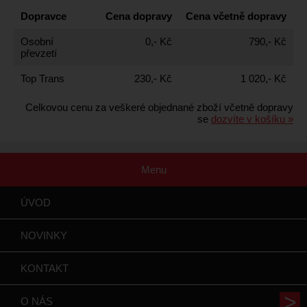
Dopravce
Cena dopravy
Cena včetně dopravy
Osobní
0,- Kč
790,- Kč
převzetí
Top Trans
230,- Kč
1 020,- Kč
Celkovou cenu za veškeré objednané zboží včetně dopravy
se
dozvíte v košíku »
Menu
ÚVOD
NOVINKY
KONTAKT
O NÁS