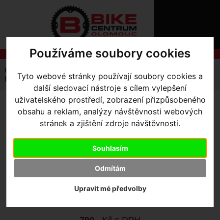
ÚVOD
NOVINKY
KONTAKT
O
NÁS
O
Používáme soubory cookies
NÁKUPU
SLUŽBY
REGISTRACE
Úvodní strana
Výbava pro jezdce
Kraťasy
Tyto webové stránky používají soubory cookies a
PŘIHLÁŠ
Dětské
kraťasy dětské Kalas Kids A-5 X4 vel.110
✖
další sledovací nástroje s cílem vylepšení
PŘIHLAŠOVAC
uživatelského prostředí, zobrazení přizpůsobeného
KRAŤASY DĚTSKÉ KALAS
obsahu a reklam, analýzy návštěvnosti webových
HESLO
stránek a zjištění zdroje návštěvnosti.
KIDS A-5 X4 VEL.110
ZTRATILI JST
Souhlasím
Výrobce:
Kalas
Odmítám
Kód výrobce:
3212-3011
Skladem:
Ne
Upravit mé předvolby
Dodací lhůta:
kontaktujte nás
Záruční lhůta:
24 měsíců
790
,- Kč s DPH