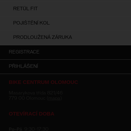
RETÜL FIT
POJIŠTĚNÍ KOL
PRODLOUŽENÁ ZÁRUKA
REGISTRACE
PŘIHLÁŠENÍ
BIKE CENTRUM OLOMOUC
Masarykova třída 821/46
779 00 Olomouc (
mapa
)
OTEVÍRACÍ DOBA
Po–Pá
9:30–17:30