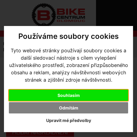
ÚVOD
NOVINKY
KONTAKT
O
NÁS
O
Používáme soubory cookies
NÁKUPU
SLUŽBY
REGISTRACE
Úvodní strana
Výbava pro jezdce
Kraťasy
PŘIHLÁ
Dětské
Tyto webové stránky používají soubory cookies a
kraťasy dětské lawi 158
✖
další sledovací nástroje s cílem vylepšení
PŘIHLAŠOVAC
uživatelského prostředí, zobrazení přizpůsobeného
KRAŤASY DĚTSKÉ LAWI 158
obsahu a reklam, analýzy návštěvnosti webových
HESL
stránek a zjištění zdroje návštěvnosti.
ZTRATILI JS
Výrobce:
Kalas
Souhlasím
Skladem:
Ne
Dodací lhůta:
kontaktujte nás
Odmítám
Záruční lhůta:
24 měsíců
Upravit mé předvolby
790
,- Kč s DPH
HLÍDAT NASKLADNĚNÍ