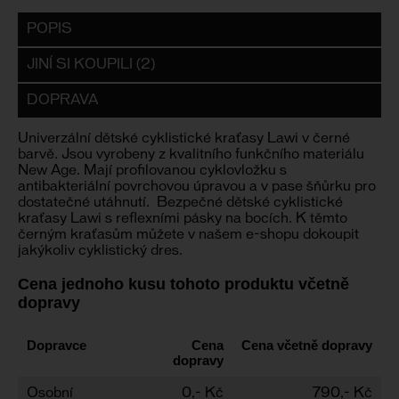
POPIS
JINÍ SI KOUPILI (2)
DOPRAVA
Univerzální dětské cyklistické kraťasy Lawi v černé
barvě. Jsou vyrobeny z kvalitního funkčního materiálu
New Age. Mají profilovanou cyklovložku s
antibakteriální povrchovou úpravou a v pase šňůrku pro
dostatečné utáhnutí. Bezpečné dětské cyklistické
kraťasy Lawi s reflexními pásky na bocích. K těmto
černým kraťasům můžete v našem e-shopu dokoupit
jakýkoliv cyklistický dres.
Cena jednoho kusu tohoto produktu včetně
dopravy
Dopravce
Cena
Cena včetně dopravy
dopravy
Osobní
0,- Kč
790,- Kč