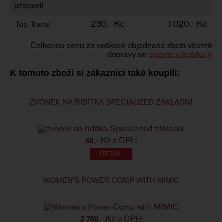
převzetí
Top Trans
230,- Kč
1 020,- Kč
Celkovou cenu za veškeré objednané zboží včetně
dopravy se
dozvíte v košíku »
K tomuto zboží si zákazníci také koupili:
ZVONEK NA ŘIDÍTKA SPECIALIZED ZÁKLADNÍ
50
,- Kč s DPH
WOMEN'S POWER COMP WITH MIMIC
2 700
,- Kč s DPH