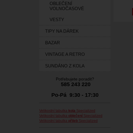
OBLEČENÍ
VOLNOČASOVÉ
VESTY
TIPY NA DÁREK
BAZAR
VINTAGE A RETRO
SUNDÁNO Z KOLA
Potřebujete poradit?
585 243 220
Po-Pá 9:30 - 17:30
Velikostní tabulka
kola
Specialized
Velikostní tabulka
oblečení
Specialized
Velikostní tabulka
přileb
Specialized