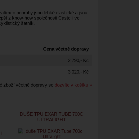
 zatímco popruhy jsou lehké elastické a jsou
lepší z know-how společnosti Castelli ve
klistický šatník.
Cena včetně dopravy
2 790,- Kč
3 020,- Kč
é zboží včetně dopravy se
dozvíte v košíku »
DUŠE TPU EXAR TUBE 700C
ULTRALIGHT