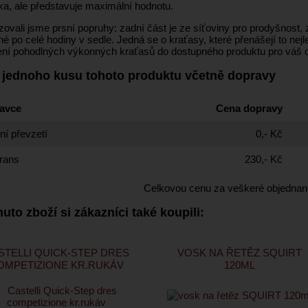
ka, ale představuje maximální hodnotu.
zovali jsme prsní popruhy: zadní část je ze síťoviny pro prodyšnost,
é po celé hodiny v sedle. Jedná se o kraťasy, které přenášejí to nej
ení pohodlných výkonných kraťasů do dostupného produktu pro váš cy
 jednoho kusu tohoto produktu včetně dopravy
avce
Cena dopravy
í převzetí
0,- Kč
rans
230,- Kč
Celkovou cenu za veškeré objednan
uto zboží si zákazníci také koupili:
STELLI QUICK-STEP DRES
VOSK NA ŘETĚZ SQUIRT
OMPETIZIONE KR.RUKÁV
120ML