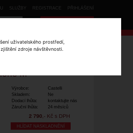
PU
SLUŽBY
REGISTRACE
PŘIHLÁŠENÍ
Celková cena:
0
,- Kč
šení uživatelského prostředí,
uick-Step kraťasy competizione 2
jištění zdroje návštěvnosti.
COMPETIZIONE 2
-
zione M
Výrobce:
Castelli
Skladem:
Ne
Dodací lhůta:
kontaktujte nás
Záruční lhůta:
24 měsíců
2 790
,- Kč s DPH
HLÍDAT NASKLADNĚNÍ