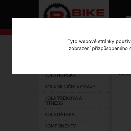
Tyto webové stránky používaj
AKCE
Úvodní s
zobrazení přizpůsobeného ob
KOLA S-WORKS
CA
ELEKTROKOLA
Cas
KOLA HORSKÁ
KOLA SILNIČNÍ A GRAVEL
KOLA TREKOVÁ A
FITNESS
KOLA DĚTSKÁ
KOMPONENTY