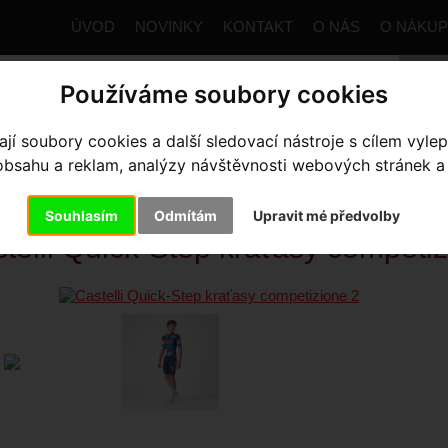
ÚVOD
NOVINKY
KONTAKT
O NÁS
O NÁKU
Používáme soubory cookies
í soubory cookies a další sledovací nástroje s cílem vylep
trana
Výbava pro jezdce
Kraťasy
Pánské
Castelli Q
sahu a reklam, analýzy návštěvnosti webových stránek a z
STELLI QUICK-STEP KRAŤASY 
Souhlasím
Odmítám
Upravit mé předvolby
telli Quick-Step kraťasy competi