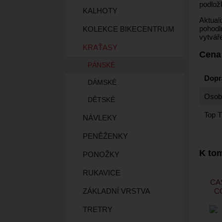
podlož
KALHOTY
Aktuali
pohodln
KOLEKCE BIKECENTRUM
vytvář
KRAŤASY
Cena
PÁNSKÉ
Dopr
DÁMSKÉ
Osobn
DĚTSKÉ
Top T
NÁVLEKY
PENĚŽENKY
K tom
PONOŽKY
RUKAVICE
CA
C
ZÁKLADNÍ VRSTVA
TRETRY