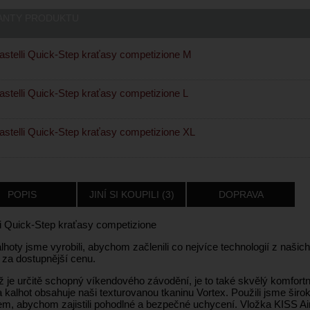
ANTY PRODUKTU
stelli Quick-Step kraťasy competizione M
stelli Quick-Step kraťasy competizione L
stelli Quick-Step kraťasy competizione XL
POPIS
JINÍ SI KOUPILI (3)
DOPRAVA
li Quick-Step kraťasy competizione
lhoty jsme vyrobili, abychom začlenili co nejvíce technologií z naši
 za dostupnější cenu.
ž je určitě schopný víkendového závodění, je to také skvělý komfortní
a kalhot obsahuje naši texturovanou tkaninu Vortex. Použili jsme šir
nem, abychom zajistili pohodlné a bezpečné uchycení. Vložka KISS Ai