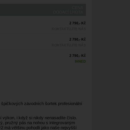
CENA
DODACÍ LHŮTA
2 790,- Kč
KONTAKTUJTE NÁS
2 790,- Kč
KONTAKTUJTE NÁS
2 790,- Kč
IHNED
ch špičkových závodních šortek profesionální
 výkon, i když si nikdy nenasadíte číslo.
oký, pružný pás na nohou s integrovaným
r2 má většinu pohodlí jako naše nejvyšší