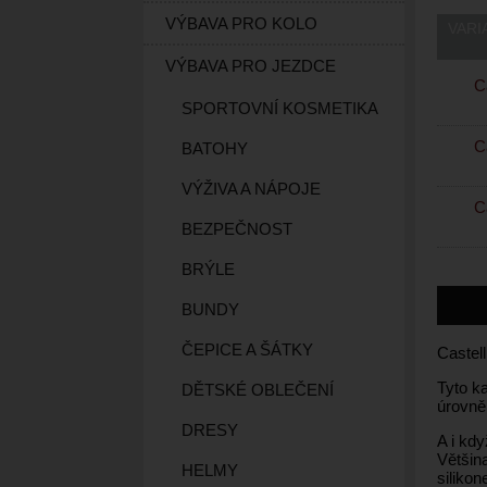
VÝBAVA PRO KOLO
VARI
VÝBAVA PRO JEZDCE
Ca
SPORTOVNÍ KOSMETIKA
Ca
BATOHY
VÝŽIVA A NÁPOJE
Ca
BEZPEČNOST
BRÝLE
BUNDY
ČEPICE A ŠÁTKY
Castel
Tyto ka
DĚTSKÉ OBLEČENÍ
úrovně
DRESY
A i kdy
Většin
HELMY
siliko