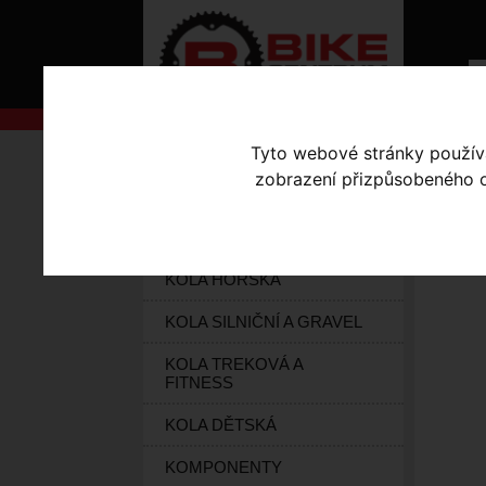
Tyto webové stránky používaj
AKCE
Úvodní s
zobrazení přizpůsobeného ob
KOLA S-WORKS
KR
ELEKTROKOLA
KOLA HORSKÁ
KOLA SILNIČNÍ A GRAVEL
KOLA TREKOVÁ A
FITNESS
KOLA DĚTSKÁ
KOMPONENTY