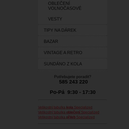
OBLEČENÍ
VOLNOČASOVÉ
VESTY
TIPY NA DÁREK
BAZAR
VINTAGE A RETRO
SUNDÁNO Z KOLA
Potřebujete poradit?
585 243 220
Po-Pá 9:30 - 17:30
Velikostní tabulka
kola
Specialized
Velikostní tabulka
oblečení
Specialized
Velikostní tabulka
přileb
Specialized