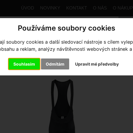
ÚVOD
NOVINKY
KONTAKT
O NÁS
O NÁKU
Používáme soubory cookies
í soubory cookies a další sledovací nástroje s cílem vylep
trana
Výbava pro jezdce
Kraťasy
Pánské
kraťasy K
sahu a reklam, analýzy návštěvnosti webových stránek a z
AŤASY KALAS MOTION Z2
- 5
Souhlasím
Odmítám
Upravit mé předvolby