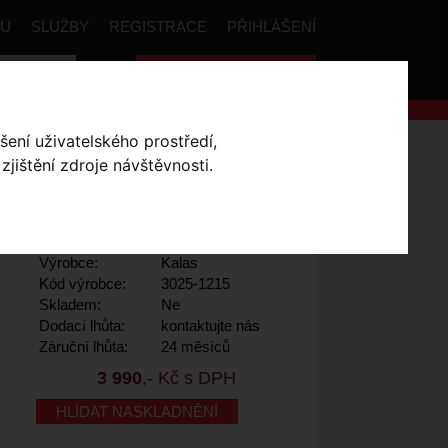
PU
SLUŽBY
REGISTRACE
PŘIHLÁŠENÍ
Celková cena:
0
,- Kč
šení uživatelského prostředí,
alas MOTION Z2
jištění zdroje návštěvnosti.
Výrobce:
Kalas
Kód výrobce:
3025-1215
Skladem:
Ne
Dodací lhůta:
kontaktujte nás
Záruční lhůta:
24 měsíců
3 990
,- Kč s DPH
HLÍDAT NASKLADNĚNÍ