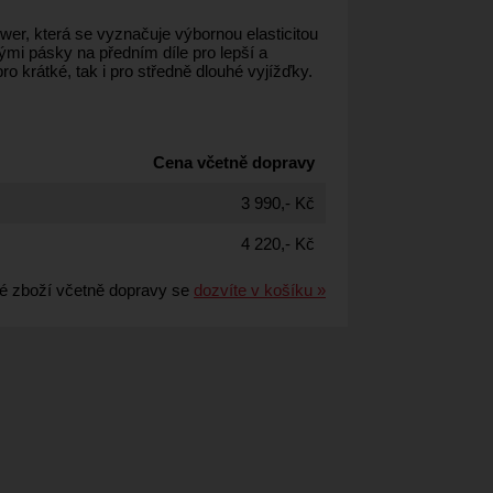
wer, která se vyznačuje výbornou elasticitou
mi pásky na předním díle pro lepší a
o krátké, tak i pro středně dlouhé vyjížďky.
Cena včetně dopravy
3 990,- Kč
4 220,- Kč
é zboží včetně dopravy se
dozvíte v košíku »