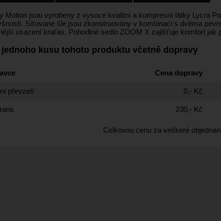
y Motion jsou vyrobeny z vysoce kvalitní a kompresní látky Lycra Po
yšností. Síťované šle jsou zkonstruovány v kombinaci s dvěma pevný
nější usazení kraťas. Pohodlné sedlo ZOOM X zajišťuje komfort jak pr
 jednoho kusu tohoto produktu včetně dopravy
avce
Cena dopravy
í převzetí
0,- Kč
rans
230,- Kč
Celkovou cenu za veškeré objednan