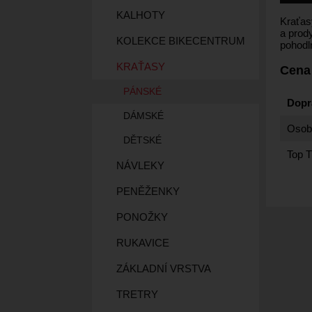
KALHOTY
Kraťas
a prod
KOLEKCE BIKECENTRUM
pohodl
KRAŤASY
Cena
PÁNSKÉ
Dopr
DÁMSKÉ
Osobn
DĚTSKÉ
Top T
NÁVLEKY
PENĚŽENKY
PONOŽKY
RUKAVICE
ZÁKLADNÍ VRSTVA
TRETRY