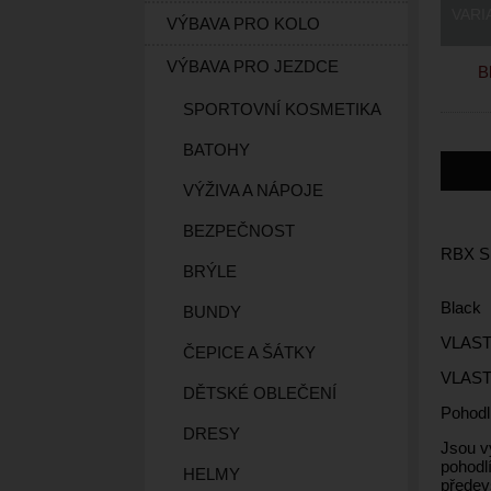
VARI
VÝBAVA PRO KOLO
VÝBAVA PRO JEZDCE
Bl
SPORTOVNÍ KOSMETIKA
BATOHY
VÝŽIVA A NÁPOJE
BEZPEČNOST
RBX S
BRÝLE
Black
BUNDY
VLAS
ČEPICE A ŠÁTKY
VLAS
DĚTSKÉ OBLEČENÍ
Pohodl
DRESY
Jsou v
pohodlí
HELMY
předevš