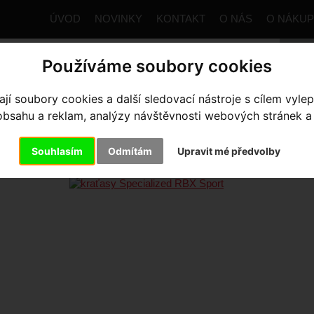
ÚVOD
NOVINKY
KONTAKT
O NÁS
O NÁKU
Používáme soubory cookies
í soubory cookies a další sledovací nástroje s cílem vylep
trana
Výbava pro jezdce
Kraťasy
Pánské
kraťasy Sp
sahu a reklam, analýzy návštěvnosti webových stránek a z
AŤASY SPECIALIZED RBX SPO
Souhlasím
Odmítám
Upravit mé předvolby