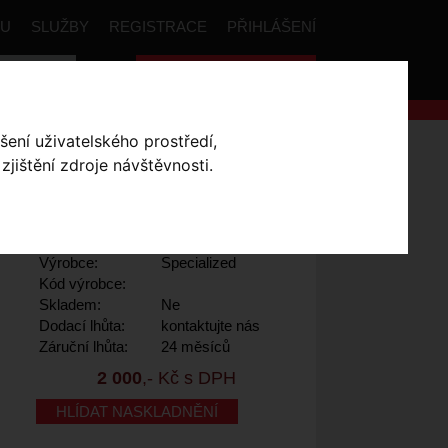
PU
SLUŽBY
REGISTRACE
PŘIHLÁŠENÍ
Celková cena:
0
,- Kč
šení uživatelského prostředí,
ecialized RBX Sport
jištění zdroje návštěvnosti.
RT
- Black L
Výrobce:
Specialized
Kód výrobce:
Skladem:
Ne
Dodací lhůta:
kontaktujte nás
Záruční lhůta:
24 měsíců
2 000
,- Kč s DPH
HLÍDAT NASKLADNĚNÍ