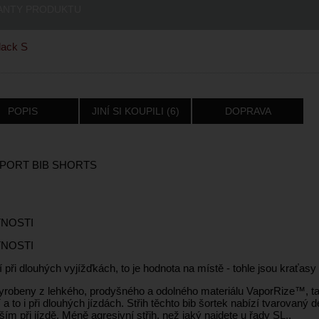
ANTY PRODUKTU
ack S
POPIS
JINÍ SI KOUPILI (6)
DOPRAVA
PORT BIB SHORTS
TNOSTI
TNOSTI
í při dlouhých vyjížďkách, to je hodnota na místě - tohle jsou kraťa
yrobeny z lehkého, prodyšného a odolného materiálu VaporRize™, ta
 a to i při dlouhých jízdách. Střih těchto bib šortek nabízí tvarovaný 
ím při jízdě. Méně agresivní střih, než jaký najdete u řady SL..