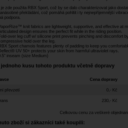
 je zde použita RBX Sport, což by se dalo charakterizovat jako dostat
anásobné překládání, což pomáhá pohltit i ty nejnepříjemnější vibrac
ná podpora.
VaporRize™ knit fabrics are lightweight, supportive, and effective at 
Articulated design ensures the perfect fit while in the riding position.
Fold-over leg cuff w/ silicone print prevents pinching and discomfort 
compressive hold over the leg.
RBX Sport chamois features plenty of padding to keep you comfortable
Deflect® UV 50+ protects your skin from harmful ultraviolet rays.
9.5" inseam (size Medium)
 jednoho kusu tohoto produktu včetně dopravy
avce
Cena dopravy
í převzetí
0,- Kč
rans
230,- Kč
Celkovou cenu za veškeré objednan
uto zboží si zákazníci také koupili: