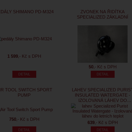
EDÁLY SHIMANO PD-M324
ZVONEK NA ŘIDÍTKA
SPECIALIZED ZÁKLADNÍ
1 599
,- Kč s DPH
50
,- Kč s DPH
IR TOOL SWITCH SPORT
LAHEV SPECIALIZED PURIS
PUMP
INSULATED WATERGATE -
IZOLOVANÁ LÁHEV DO
LETNÍCH TEPLOT
750
,- Kč s DPH
639
,- Kč s DPH