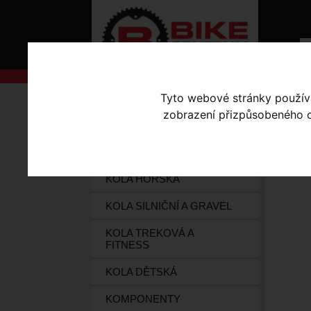
Tyto webové stránky používaj
AKCE
Úvodní s
zobrazení přizpůsobeného ob
KOLA S-WORKS
KR
ELEKTROKOLA
KOLA HORSKÁ
KOLA SILNIČNÍ A GRAVEL
KOLA TREKOVÁ A
FITNESS
KOLA DĚTSKÁ
KOMPONENTY