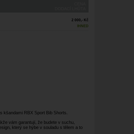
CENA
DODACÍ LHŮTA
2 000,- Kč
IHNED
sy s kšandami RBX Sport Bib Shorts.
kže vám garantují, že budete v suchu,
design, který se hýbe v souladu s tělem a to