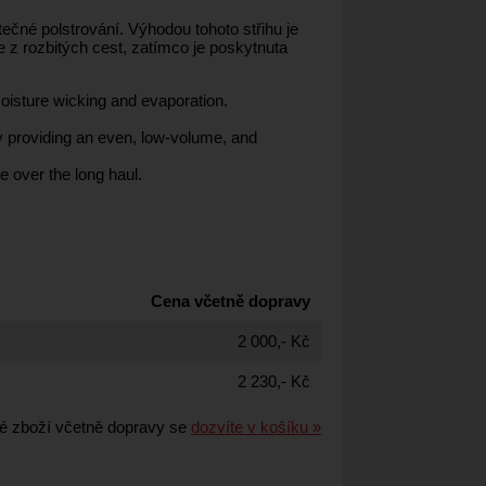
ečné polstrování. Výhodou tohoto střihu je
e z rozbitých cest, zatímco je poskytnuta
moisture wicking and evaporation.
by providing an even, low-volume, and
 over the long haul.
Cena včetně dopravy
2 000,- Kč
2 230,- Kč
é zboží včetně dopravy se
dozvíte v košíku »