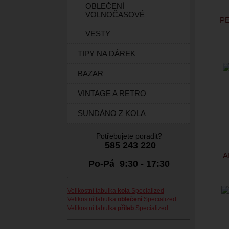
OBLEČENÍ
VOLNOČASOVÉ
P
VESTY
TIPY NA DÁREK
BAZAR
VINTAGE A RETRO
SUNDÁNO Z KOLA
Potřebujete poradit?
585 243 220
A
Po-Pá 9:30 - 17:30
Velikostní tabulka
kola
Specialized
Velikostní tabulka
oblečení
Specialized
Velikostní tabulka
přileb
Specialized