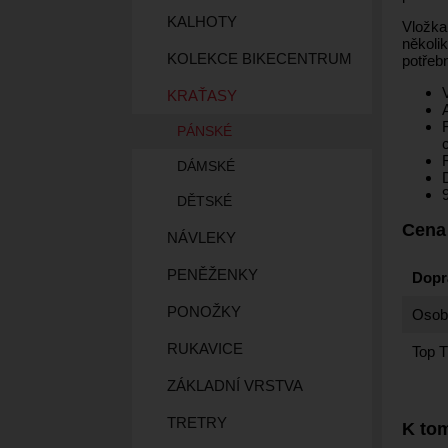
KALHOTY
Vložka
několik
KOLEKCE BIKECENTRUM
potřeb
KRAŤASY
PÁNSKÉ
DÁMSKÉ
DĚTSKÉ
Cena
NÁVLEKY
PENĚŽENKY
Dopr
PONOŽKY
Osobn
RUKAVICE
Top T
ZÁKLADNÍ VRSTVA
TRETRY
K tom