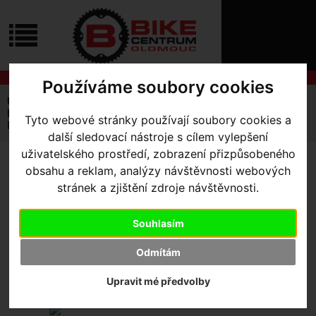
ÚVOD
NOVINKY
KONTAKT
O
NÁS
O
NÁKUPU
Používáme soubory cookies
SLUŽBY
REGISTRACE
Úvodní strana
Výbava pro jezdce
Kraťasy
PŘIHLÁŠ
Pánské
Tyto webové stránky používají soubory cookies a
✖
Pánské kraťasy se šlemi Northwave Extreme Rock Bibshort
další sledovací nástroje s cílem vylepšení
PŘIHLAŠOVAC
uživatelského prostředí, zobrazení přizpůsobeného
HESLO
PÁNSKÉ KRAŤASY SE
obsahu a reklam, analýzy návštěvnosti webových
stránek a zjištění zdroje návštěvnosti.
ŠLEMI NORTHWAVE
ZTRATILI JST
EXTREME ROCK BIBSHORT
Souhlasím
- Brown S
Odmítám
Upravit mé předvolby