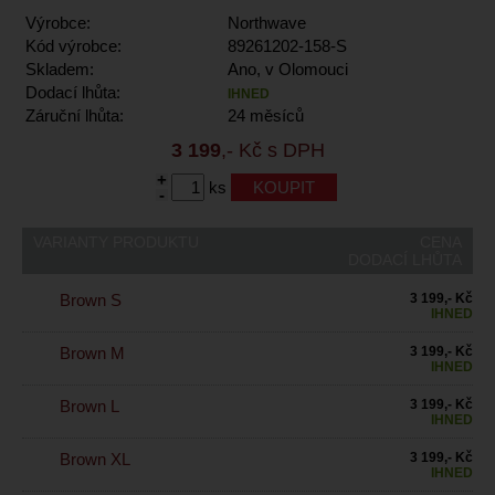
Výrobce:
Northwave
Kód výrobce:
89261202-158-S
Skladem:
Ano, v Olomouci
Dodací lhůta:
IHNED
Záruční lhůta:
24 měsíců
3 199
,- Kč s DPH
+
ks
-
VARIANTY PRODUKTU
CENA
DODACÍ LHŮTA
Brown S
3 199,- Kč
IHNED
Brown M
3 199,- Kč
IHNED
Brown L
3 199,- Kč
IHNED
Brown XL
3 199,- Kč
IHNED