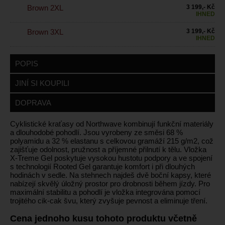
Brown 2XL
3 199,- Kč
IHNED
Brown 3XL
3 199,- Kč
IHNED
POPIS
JINÍ SI KOUPILI
DOPRAVA
Cyklistické kraťasy od Northwave kombinují funkční materiály
a dlouhodobé pohodlí. Jsou vyrobeny ze směsi 68 %
polyamidu a 32 % elastanu s celkovou gramáží 215 g/m2, což
zajišťuje odolnost, pružnost a příjemné přilnutí k tělu. Vložka
X-Treme Gel poskytuje vysokou hustotu podpory a ve spojení
s technologií Rooted Gel garantuje komfort i při dlouhých
hodinách v sedle. Na stehnech najdeš dvě boční kapsy, které
nabízejí skvělý úložný prostor pro drobnosti během jízdy. Pro
maximální stabilitu a pohodlí je vložka integrována pomocí
trojitého cik-cak švu, který zvyšuje pevnost a eliminuje tření.
Cena jednoho kusu tohoto produktu včetně