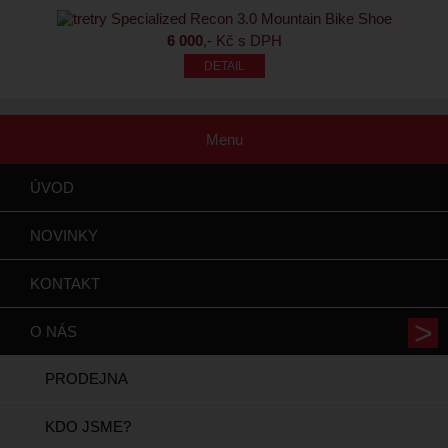
6 000
,- Kč s DPH
Menu
ÚVOD
NOVINKY
KONTAKT
O NÁS
PRODEJNA
KDO JSME?