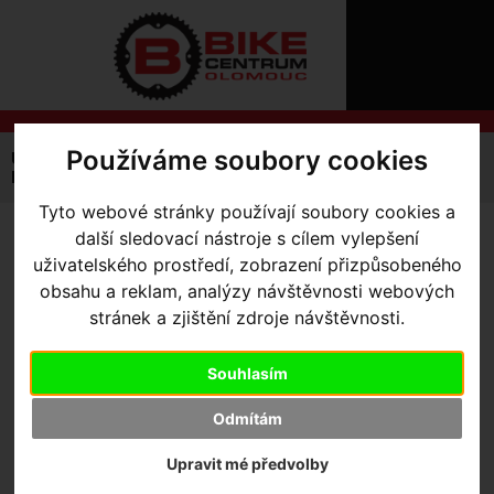
ÚVOD
NOVINKY
KONTAKT
O
NÁS
O
NÁKUPU
SLUŽBY
REGISTRACE
Používáme soubory cookies
Úvodní strana
Výbava pro jezdce
Kraťasy
PŘIHLÁŠ
Pánské
RBX Sport Bib Short Men
✖
Tyto webové stránky používají soubory cookies a
PŘIHLAŠOVAC
další sledovací nástroje s cílem vylepšení
RBX SPORT BIB SHORT
HESLO
uživatelského prostředí, zobrazení přizpůsobeného
MEN
- Black L
obsahu a reklam, analýzy návštěvnosti webových
ZTRATILI JST
stránek a zjištění zdroje návštěvnosti.
Souhlasím
Odmítám
Upravit mé předvolby
Výrobce:
Specialized