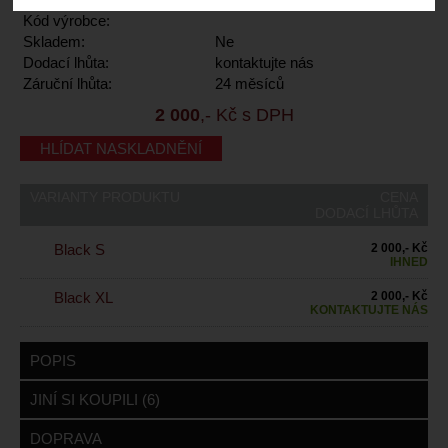
Kód výrobce:
Skladem:
Ne
Dodací lhůta:
kontaktujte nás
Záruční lhůta:
24 měsíců
2 000
,- Kč s DPH
HLÍDAT NASKLADNĚNÍ
VARIANTY PRODUKTU
CENA
DODACÍ LHŮTA
Black S
2 000,- Kč
IHNED
Black XL
2 000,- Kč
KONTAKTUJTE NÁS
POPIS
JINÍ SI KOUPILI (6)
DOPRAVA