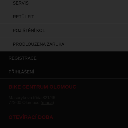
SERVIS
RETÜL FIT
POJIŠTĚNÍ KOL
PRODLOUŽENÁ ZÁRUKA
REGISTRACE
PŘIHLÁŠENÍ
BIKE CENTRUM OLOMOUC
Masarykova třída 821/46
779 00 Olomouc (
mapa
)
OTEVÍRACÍ DOBA